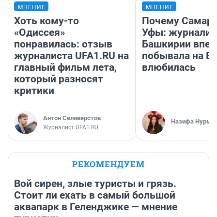
МНЕНИЕ
МНЕНИЕ
Хоть кому-то
Почему Самара
«Одиссея»
Уфы: журналис
понравилась: отзыв
Башкирии впе
журналиста UFA1.RU на
побывала на Во
главный фильм лета,
влюбилась
который разносят
критики
Антон Селиверстов
Назифа Нурму
Журналист UFA1.RU
РЕКОМЕНДУЕМ
Вой сирен, злые туристы и грязь.
Стоит ли ехать в самый большой
аквапарк в Геленджике — мнение