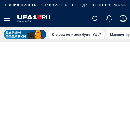
НЕДВИЖИМОСТЬ
ЗНАКОМСТВА
ПОГОДА
ТЕЛЕПРОГРАММА
Кто решает какой будет Уфа?
Мавлиев пр