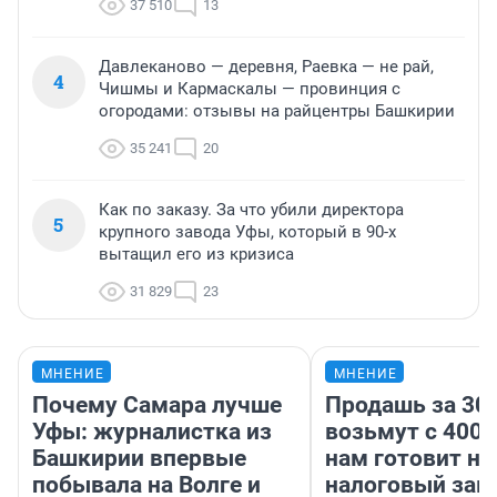
37 510
13
Давлеканово — деревня, Раевка — не рай,
4
Чишмы и Кармаскалы — провинция с
огородами: отзывы на райцентры Башкирии
35 241
20
Как по заказу. За что убили директора
5
крупного завода Уфы, который в 90-х
вытащил его из кризиса
31 829
23
МНЕНИЕ
МНЕНИЕ
Почему Самара лучше
Продашь за 300
Уфы: журналистка из
возьмут с 4000
Башкирии впервые
нам готовит н
побывала на Волге и
налоговый зако