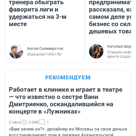
тренера обыграть
предпринимат
фаворита лиги и
рассказала, как
удержаться на 3-м
самом деле ус
месте
бизнес со скл
дешевых това
Наталья Шорох
Антон Селиверстов
Открыла кофейн
Журналист UFA1.RU
деньги соцразв
РЕКОМЕНДУЕМ
Работает в клинике и играет в театре
— что известно о сестре Вани
Дмитриенко, оскандалившейся на
концерте в «Лужниках»
2 часа
2 048
1
«Вам зачем он?»: дизайнер из Москвы за свои деньги
восстанавливает дом в деревне Архангельской