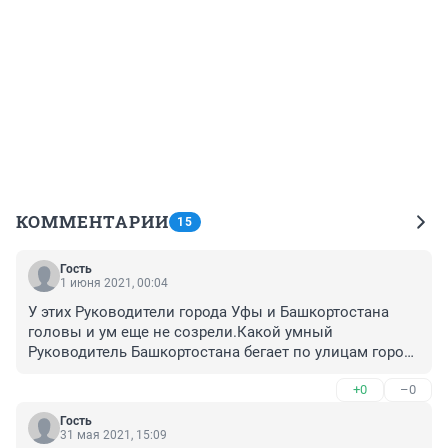
КОММЕНТАРИИ
15
Гость
1 июня 2021, 00:04
У этих Руководители города Уфы и Башкортостана 
головы и ум еще не созрели.Какой умный 
Руководитель Башкортостана бегает по улицам города 
Уфы да еще и закрывая улицы?.Да и тем более в 
+0
–0
такой погоде или Они Сами не разу не дышали 
воздуха-запаха?.Хотя у них в машине отдельный 
Гость
воздух,.А нормальные Руководители выбирают лес и 
31 мая 2021, 15:09