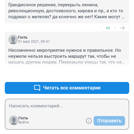
готовит тропинку-дорогу для бега.Хотя можно и 
Грандиозное решение, перекрыть ленина, 
бегать по кругу у здания Главы Башкортостана да и 
революционную, достоевского, кирова и пр., а кто то 
тем более кому жарко-рядом река Белая.
подумал о жителях? да конечно же нет! Какие могут 
быть дела у этих людей в воскресный день? Выйти и 
+0
–0
побегать по пыльному асфальту, и для легких 
полезно и для коленей! Спасибо за заботу, мэрия! 
Гость
Иного от вас и не ожидали!
31 мая 2021, 09:41
Несомненно мероприятие нужное и правильное. Но 
неужели нельзя выстроить маршрут так, чтобы не 
мешать другим людям. Перекрыли улицы так, что не 
могли выехать в 11.00 из дворов. Перекрыты были 
+0
–0
все выезды. Такое впервые. Организаторы таких 
мероприятий, думайте, пожалуйста, головой!
Читать все комментарии
Гость
Отправить
Войти