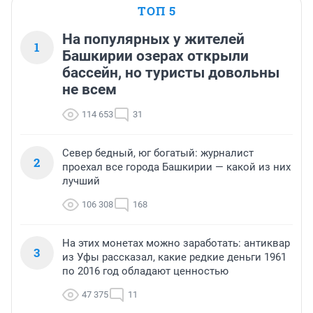
ТОП 5
На популярных у жителей
1
Башкирии озерах открыли
бассейн, но туристы довольны
не всем
114 653
31
Север бедный, юг богатый: журналист
2
проехал все города Башкирии — какой из них
лучший
106 308
168
На этих монетах можно заработать: антиквар
3
из Уфы рассказал, какие редкие деньги 1961
по 2016 год обладают ценностью
47 375
11