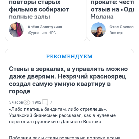
повторы старых
прокате: честн
фильмов собирают
отзыв на «Оди
полные залы
Нолана
Алёна Золотухина
Стас Соколов
Журналист НГС
Эксперт
РЕКОМЕНДУЕМ
Стены в зеркалах, а управлять можно
даже дверями. Незрячий красноярец
создал самую умную квартиру в
городе
5 часов
4 902
7
«Либо платишь бандитам, либо стреляешь».
Уральский бизнесмен рассказал, как в нулевые
перегонял грузовики с Дальнего Востока
Победили рак и стали родителями вопреки всему.