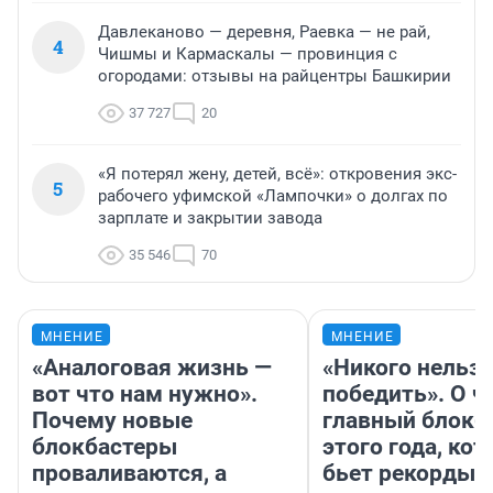
Давлеканово — деревня, Раевка — не рай,
4
Чишмы и Кармаскалы — провинция с
огородами: отзывы на райцентры Башкирии
37 727
20
«Я потерял жену, детей, всё»: откровения экс-
5
рабочего уфимской «Лампочки» о долгах по
зарплате и закрытии завода
35 546
70
МНЕНИЕ
МНЕНИЕ
«Аналоговая жизнь —
«Никого нельз
вот что нам нужно».
победить». О ч
Почему новые
главный блокб
блокбастеры
этого года, ко
проваливаются, а
бьет рекорды 