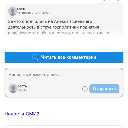
+0
–0
Гость
26 июня 2025, 10:57
За что ополчились на Алекса Л.,ведь его 
деятельность в струе госполитики поднятия 
рождаемости любыми путями, ведь депутатишки 
предлагают даже отключать на ночь Итернет,ТВ.. 
+0
–0
Особый привет через Алекса Л. Насте Рыбке,с 
которой они проводили практические 
лекции,тренинги в Тайланде.
Читать все комментарии
Гость
Отправить
Войти
Новости СМИ2