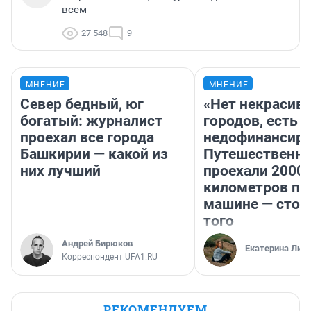
всем
27 548
9
МНЕНИЕ
МНЕНИЕ
Север бедный, юг
«Нет некрасив
богатый: журналист
городов, есть
проехал все города
недофинансиро
Башкирии — какой из
Путешественн
них лучший
проехали 2000
километров по 
машине — стои
того
Андрей Бирюков
Екатерина Лит
Корреспондент UFA1.RU
РЕКОМЕНДУЕМ