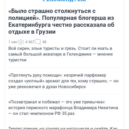
«Было страшно столкнуться с
полицией». Популярная блогерша из
Екатеринбурга честно рассказала об
отдыхе в Грузии
1 час
4 367
48
Вой сирен, злые туристы и грязь. Стоит ли ехать в
самый большой аквапарк в Геленджике — мнение
туристки
«Протянуть руку помощи»: незрячий парфюмер
создал «уютный» аромат для тех, кому страшно, — он
уже увековечил в духах Новосибирск
«Позавтракал и побежал — это уже привычка»:
история пермского марафонца Владимира Никитина
— он стал чемпионом РФ 35 раз
Теряет зрение, но гоняет на мотоцикле и скейте. Как