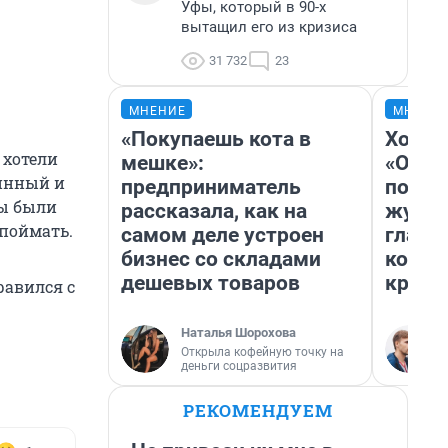
Уфы, который в 90-х
вытащил его из кризиса
31 732
23
МНЕНИЕ
МНЕНИ
«Покупаешь кота в
Хоть 
 хотели
мешке»:
«Одис
линный и
предприниматель
понра
ты были
рассказала, как на
журна
поймать.
самом деле устроен
главн
бизнес со складами
котор
дешевых товаров
крити
равился с
Наталья Шорохова
Открыла кофейную точку на
деньги соцразвития
РЕКОМЕНДУЕМ