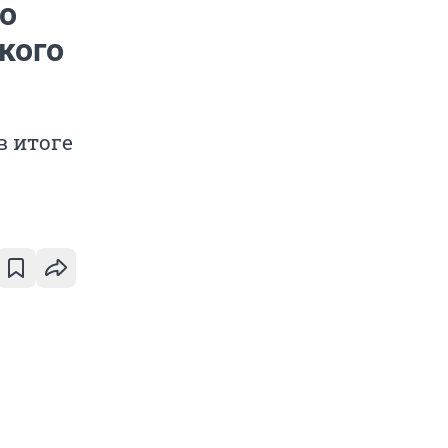
по
кого
в итоге