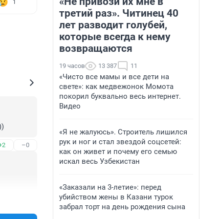
«Не привози их мне в
1
третий раз». Читинец 40
лет разводит голубей,
которые всегда к нему
возвращаются
19 часов
13 387
11
«Чисто все мамы и все дети на
свете»: как медвежонок Момота
покорил буквально весь интернет.
Видео
))
«Я не жалуюсь». Строитель лишился
рук и ног и стал звездой соцсетей:
+2
–0
как он живет и почему его семью
искал весь Узбекистан
«Заказали на 3-летие»: перед
убийством жены в Казани турок
+0
–2
забрал торт на день рождения сына