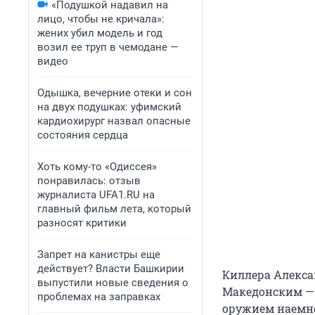
«Подушкой надавил на
лицо, чтобы не кричала»:
жених убил модель и год
возил ее труп в чемодане —
видео
Одышка, вечерние отеки и сон
на двух подушках: уфимский
кардиохирург назвал опасные
состояния сердца
Хоть кому-то «Одиссея»
понравилась: отзыв
журналиста UFA1.RU на
главный фильм лета, который
разносят критики
Запрет на канистры еще
действует? Власти Башкирии
Киллера Алекса
выпустили новые сведения о
Македонским — 
проблемах на заправках
оружием наемно