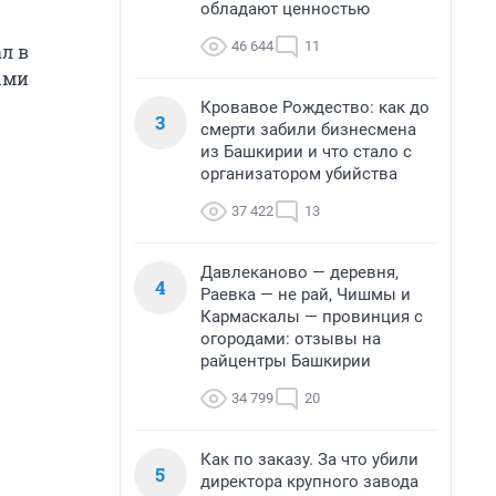
обладают ценностью
46 644
11
л в
ыми
Кровавое Рождество: как до
3
смерти забили бизнесмена
из Башкирии и что стало с
организатором убийства
37 422
13
Давлеканово — деревня,
4
Раевка — не рай, Чишмы и
Кармаскалы — провинция с
огородами: отзывы на
райцентры Башкирии
34 799
20
Как по заказу. За что убили
5
директора крупного завода