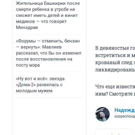
Жительница Башкирии после
смерти ребенка в утробе не
сможет иметь детей и винит
медиков — что говорит
Минздрав
«Форумы — отменить, бензин
— вернуть»: Мавлиев
В девяностые го
рассказал, что бы он изменил
встретиться и 
после восстановления на
кровавый след 
посту мэра
ликвидированы 
«Ну вот и всё»: звезда
«Дома-2» развелась с
Что еще известн
молодым мужем
ним? Смотрите 
Надежд
корреспонд