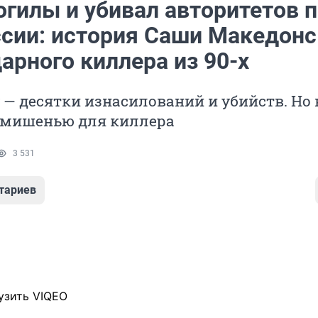
огилы и убивал авторитетов 
ссии: история Саши Македонс
арного киллера из 90-х
у — десятки изнасилований и убийств. Но 
л мишенью для киллера
3 531
тариев
узить VIQEO