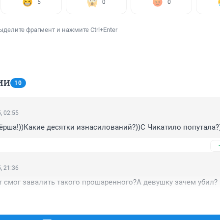
5
0
0
ыделите фрагмент и нажмите Ctrl+Enter
ИИ
10
, 02:55
рша!))Какие десятки изнасилований?))С Чикатило попутала?
, 21:36
 смог завалить такого прошаренного?А девушку зачем убил?