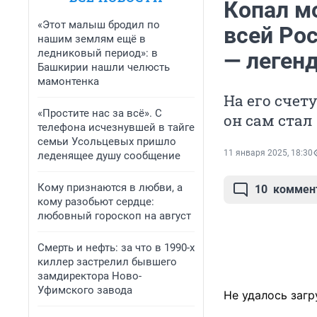
Копал м
«Этот малыш бродил по
всей Ро
нашим землям ещё в
ледниковый период»: в
— легенд
Башкирии нашли челюсть
мамонтенка
На его счет
«Простите нас за всё». С
он сам ста
телефона исчезнувшей в тайге
семьи Усольцевых пришло
11 января 2025, 18:30
леденящее душу сообщение
Кому признаются в любви, а
10
коммен
кому разобьют сердце:
любовный гороскоп на август
Смерть и нефть: за что в 1990-х
киллер застрелил бывшего
замдиректора Ново-
Уфимского завода
Не удалось загр