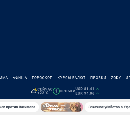
АММА
АФИША
ГОРОСКОП
КУРСЫ ВАЛЮТ
ПРОБКИ
ZODY
И
USD 81,41
СЕЙЧАС
1
ПРОБКИ
+22°C
EUR 94,06
иев против Васимова
Заказное убийство в Уфе