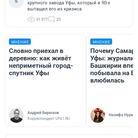
5
крупного завода Уфы, который в 90-х
вытащил его из кризиса
31 577
23
МНЕНИЕ
МНЕНИЕ
Словно приехал в
Почему Самара
деревню: как живёт
Уфы: журналис
неприметный город-
Башкирии впе
спутник Уфы
побывала на Во
влюбилась
Андрей Бирюков
Назифа Нурму
Корреспондент UFA1.RU