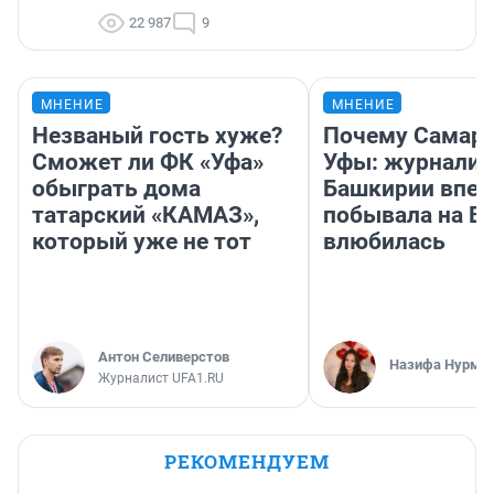
22 987
9
МНЕНИЕ
МНЕНИЕ
Незваный гость хуже?
Почему Самара
Сможет ли ФК «Уфа»
Уфы: журналис
обыграть дома
Башкирии впе
татарский «КАМАЗ»,
побывала на Во
который уже не тот
влюбилась
Антон Селиверстов
Назифа Нурму
Журналист UFA1.RU
РЕКОМЕНДУЕМ