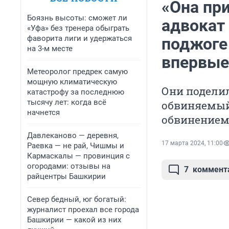
«Она при
Боязнь высоты: сможет ли
адвокат
«Уфа» без тренера обыграть
фаворита лиги и удержаться
поджоге
на 3-м месте
впервые
Метеоролог предрек самую
мощную климатическую
Они поделил
катастрофу за последнюю
тысячу лет: когда всё
обвиняемый,
начнется
обвинение
Давлеканово — деревня,
17 марта 2024, 11:00
Раевка — не рай, Чишмы и
Кармаскалы — провинция с
огородами: отзывы на
7
коммент
райцентры Башкирии
Север бедный, юг богатый:
журналист проехал все города
Башкирии — какой из них