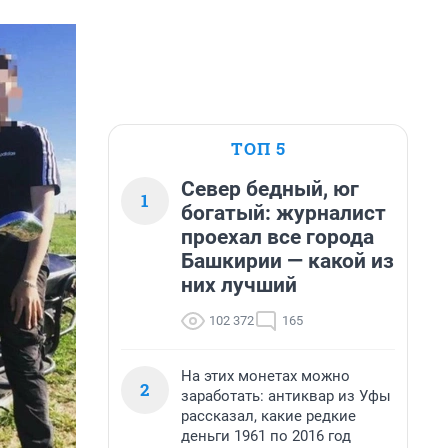
ТОП 5
Север бедный, юг
1
богатый: журналист
проехал все города
Башкирии — какой из
них лучший
102 372
165
На этих монетах можно
2
заработать: антиквар из Уфы
рассказал, какие редкие
деньги 1961 по 2016 год