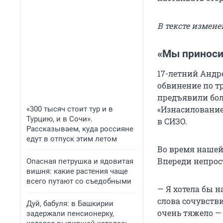
В тексте измен
«Мы приноси
17-летний Андр
обвинение по тр
предъявили бол
«Изнасилование
«300 тысяч стоит тур и в
Турцию, и в Сочи».
в СИЗО.
Рассказываем, куда россияне
едут в отпуск этим летом
Во время нашей
Впереди непрос
Опасная петрушка и ядовитая
вишня: какие растения чаще
всего путают со съедобными
— Я хотела бы 
слова сочувств
Дуй, бабуля: в Башкирии
очень тяжело — 
задержали пенсионерку,