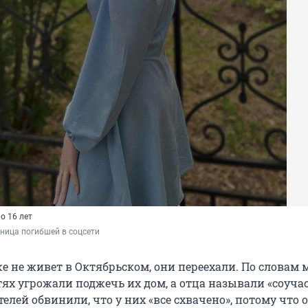
о 16 лет
ница погибшей в соцсети
е не живет в Октябрьском, они переехали. По словам 
етях угрожали поджечь их дом, а отца называли «соуч
телей обвинили, что у них «все схвачено», потому что 