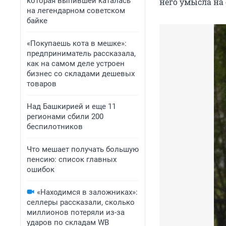
которая выпившей каталась
него умысла на 
на легендарном советском
байке
«Покупаешь кота в мешке»:
предприниматель рассказала,
как на самом деле устроен
бизнес со складами дешевых
товаров
Над Башкирией и еще 11
регионами сбили 200
беспилотников
Что мешает получать большую
пенсию: список главных
ошибок
«Находимся в заложниках»:
селлеры рассказали, сколько
миллионов потеряли из-за
ударов по складам WB