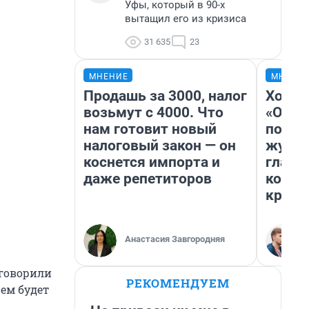
Уфы, который в 90-х
вытащил его из кризиса
31 635
23
МНЕНИЕ
МНЕНИ
Продашь за 3000, налог
Хоть 
возьмут с 4000. Что
«Одис
нам готовит новый
понра
налоговый закон — он
журна
коснется импорта и
главн
даже репетиторов
котор
крити
Анастасия Завгородняя
говорили
РЕКОМЕНДУЕМ
чем будет