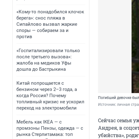
«Кому-то понадобился клочок
берега»: снос пляжа в
Сипайлово вызвал жаркие
споры — собираем за и
против
«Госпитализировали только
после третьего вызова»:
жалоба на медиков Уфы
дошла до Бастрыкина
Китай попрощается с
бензином через 2–3 года, а
когда Россия? Почему
Погибшей девочке был
топливный кризис не ускорил
Источник: 
личная стра
переход на электромобили
Сейчас семья уж
Мебель как IKEA — с
Андрея, в соцс
промзоны Пензы, одежда — с
рынка Стерлитамака: топ
убийства», роди