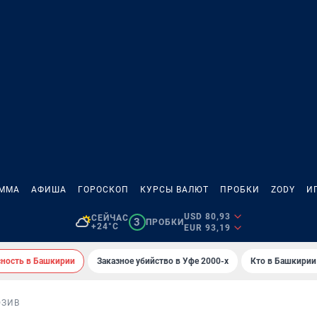
АММА
АФИША
ГОРОСКОП
КУРСЫ ВАЛЮТ
ПРОБКИ
ZODY
И
USD 80,93
СЕЙЧАС
3
ПРОБКИ
+24°C
EUR 93,19
сность в Башкирии
Заказное убийство в Уфе 2000-х
Кто в Башкирии 
ЮЗИВ