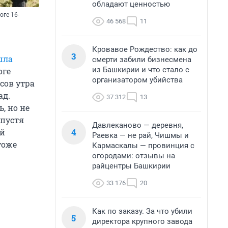
обладают ценностью
оге 16-
46 568
11
Кровавое Рождество: как до
3
шла
смерти забили бизнесмена
из Башкирии и что стало с
оге
организатором убийства
сов утра
ад.
37 312
13
, но не
Спустя
Давлеканово — деревня,
4
ой
Раевка — не рай, Чишмы и
тоже
Кармаскалы — провинция с
огородами: отзывы на
райцентры Башкирии
33 176
20
Как по заказу. За что убили
5
директора крупного завода