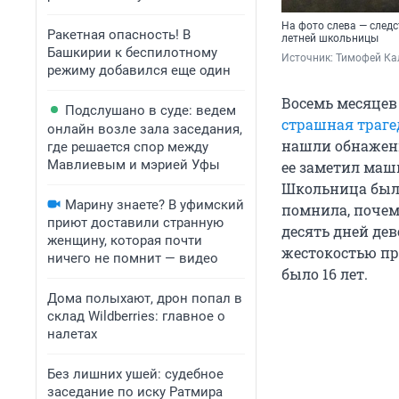
На фото слева — след
Ракетная опасность! В
летней школьницы
Башкирии к беспилотному
Источник: 
Тимофей Кал
режиму добавился еще один
Восемь месяцев
Подслушано в суде: ведем
страшная траге
онлайн возле зала заседания,
нашли обнаженн
где решается спор между
Мавлиевым и мэрией Уфы
ее заметил маш
Школьница была 
Марину знаете? В уфимский
помнила, почем
приют доставили странную
десять дней дев
женщину, которая почти
жестокостью пр
ничего не помнит — видео
было 16 лет.
Дома полыхают, дрон попал в
склад Wildberries: главное о
налетах
Без лишних ушей: судебное
заседание по иску Ратмира