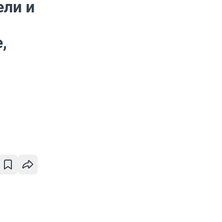
ели и
,