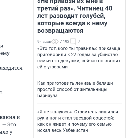
«Не привози их мне в
третий раз». Читинец 40
лет разводит голубей,
которые всегда к нему
возвращаются
9 часов
7 192
7
ли
«Это тот, кого ты травила»: прикамца
 ему
приговорили к 22 годам за убийство
семьи его девушки, сейчас он звонит
ей с угрозами
аходится
Как приготовить ленивые беляши —
простой способ от жительницы
я.
Барнаула
«Я не жалуюсь». Строитель лишился
ования и
рук и ног и стал звездой соцсетей:
 — Это
как он живет и почему его семью
искал весь Узбекистан
ыло у