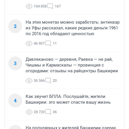
104 858
167
На этих монетах можно заработать: антиквар
2
из Уфы рассказал, какие редкие деньги 1961
по 2016 год обладают ценностью
46 907
11
Давлеканово — деревня, Раевка — не рай,
3
Чишмы и Кармаскалы — провинция с
огородами: отзывы на райцентры Башкирии
36 366
20
Как звучит БПЛА. Послушайте, жители
4
Башкирии: это может спасти вашу жизнь
28 720
36
На популярных у жителей Башкирии озерах