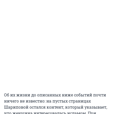
террористической и запретил деятельность в
РФ) взята из сводок средств массовой
информации и официальных сообщений
властей.
Об их жизни до описанных ниже событий почти
ничего не известно: на пустых страницах
Шариповой остался контент, который указывает,
что женщина интересовалась исламом. При