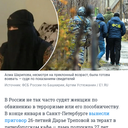
Асма Шарипова, несмотря на преклонный возраст, была готова
воевать — судя по показаниям свидетелей
Источник: 
ФСБ России по Башкирии, Артем Устюжанин / E1.RU
В России не так часто судят женщин по
обвинению в терроризме или его пособничеству.
В конце января в Санкт-Петербурге
вынесли
приговор
26-летней Дарье Треповой за теракт в
петербургском кафе — дама получила 27 лет