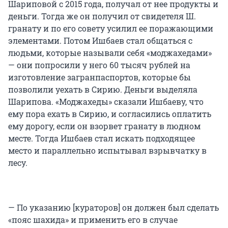
Шариповой с 2015 года, получал от нее продукты и
Германии, Турции, Ливане, Дании и других
деньги. Тогда же он получил от свидетеля Ш.
странах. Эта же группировка взорвала
гранату и по его совету усилил ее поражающими
пассажирский самолет с россиянами над
элементами. Потом Ишбаев стал общаться с
Египтом.
людьми, которые называли себя «моджахедами»
— они попросили у него 60 тысяч рублей на
Как такового государства — постоянной
изготовление загранпаспортов, которые бы
территории — практически не было. Под
позволили уехать в Сирию. Деньги выделяла
«государством» понимались захваченные
Шарипова. «Моджахеды» сказали Ишбаеву, что
территории других стран. Благодаря действиям
ему пора ехать в Сирию, и согласились оплатить
Международной коалиции и России силы
ему дорогу, если он взорвет гранату в людном
ИГИЛ* были выбиты в большинстве мест.
месте. Тогда Ишбаев стал искать подходящее
Однако сторонники радикалов до сих пор
место и параллельно испытывал взрывчатку в
осуществляют теракты — за 2024 год их уже
лесу.
было три. Сочувствующие радикалам россияне
были преданы суду, как и в нашей истории.
Поддержка «ИГ»* является преступлением.
— По указанию [кураторов] он должен был сделать
«пояс шахида» и применить его в случае