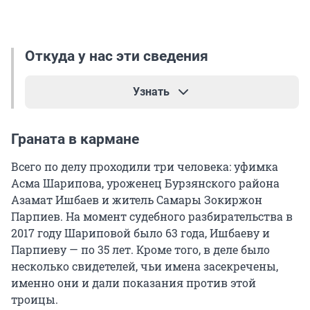
Откуда у нас эти сведения
Узнать
Вся информация о преступлениях взята из
Граната в кармане
апелляционного определения Верховного суда
Российской Федерации. В документе, который
Всего по делу проходили три человека: уфимка
оказался в нашем распоряжении, не
Асма Шарипова, уроженец Бурзянского района
обозначены все обстоятельства преступления,
Азамат Ишбаев и житель Самары Зокиржон
но в нем есть весьма важная информация —
Парпиев. На момент судебного разбирательства в
как пенсионерка едва не стала террористкой,
2017 году Шариповой было 63 года, Ишбаеву и
вместе с двумя подельниками планируя
Парпиеву — по 35 лет. Кроме того, в деле было
взрывы в Уфе. Информация о деятельности
несколько свидетелей, чьи имена засекречены,
террористов из «Исламского государства»* (в
именно они и дали показания против этой
2014 году Верховный суд России признал ее
троицы.