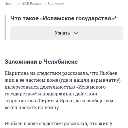
Источник: 
ФСБ России по Башкирии
Что такое «Исламское государство»*
Узнать
Это террористическая группировка, которая
ставила целью объединить Ближний Восток в
Заложники в Челябинске
единую страну — халифат, со своими законами
(шариатом). Благодаря пропаганде она быстро
Шарипова на следствии рассказала, что Ишбаев
нашла сторонников, набрала армию, оружие,
жил в ее частном доме (где и нашли взрывчатку),
придумала идеологию, по которой
интересовался деятельностью «Исламского
предполагалось захватить Сирию и Ирак, а
государства»* и поддерживал действия
также объявить войну неверным — джихад.
террористов в Сирии и Ираке, да и вообще сам
хотел поехать на войну.
Кроме Ближнего Востока, ИГИЛ* проникли и в
Африку. Отдельные сторонники радикалов
Ишбаев в ходе следствия рассказал, что жил у
находились по всему миру: во Франции, России,