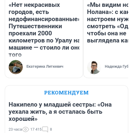
«Нет некрасивых
«Мы видим нов
городов, есть
Нолана»: с как
недофинансированные».
настроем нужн
Путешественники
смотреть «Оди
проехали 2000
чтобы она не
километров по Уралу на
выглядела как
машине — стоило ли оно
того
Екатерина Литкевич
Надежда Губар
РЕКОМЕНДУЕМ
Накипело у младшей сестры: «Она
уехала жить, а я осталась быть
хорошей»
23 часа
17 415
8