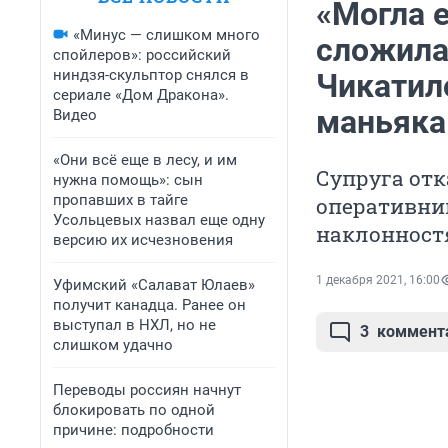
«Могла е
«Минус — слишком много
сложила
спойлеров»: российский
ниндзя-скульптор снялся в
Чикатил
сериале «Дом Дракона».
маньяка
Видео
«Они всё еще в лесу, и им
Супруга отка
нужна помощь»: сын
пропавших в тайге
оперативник
Усольцевых назвал еще одну
наклонност
версию их исчезновения
1 декабря 2021, 16:00
Уфимский «Салават Юлаев»
получит канадца. Ранее он
выступал в НХЛ, но не
3
коммент
слишком удачно
Переводы россиян начнут
блокировать по одной
причине: подробности