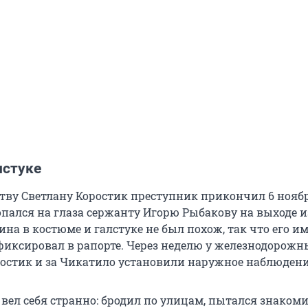
лстуке
ву Светлану Коростик преступник прикончил 6 ноябр
попался на глаза сержанту Игорю Рыбакову на выходе из
на в костюме и галстуке не был похож, так что его и
иксировал в рапорте. Через неделю у железнодорожн
остик и за Чикатило установили наружное наблюдени
вел себя странно: бродил по улицам, пытался знакоми