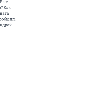
Р не
? Как
рната
сообщил,
Андрей