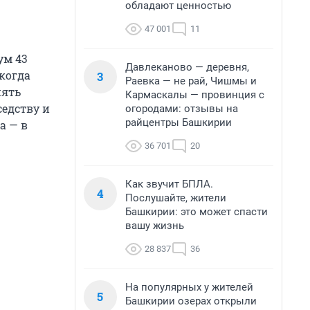
обладают ценностью
47 001
11
ум 43
Давлеканово — деревня,
когда
3
Раевка — не рай, Чишмы и
нять
Кармаскалы — провинция с
едству и
огородами: отзывы на
райцентры Башкирии
а — в
36 701
20
Как звучит БПЛА.
4
Послушайте, жители
Башкирии: это может спасти
вашу жизнь
28 837
36
На популярных у жителей
5
Башкирии озерах открыли