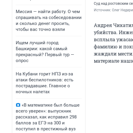
Суд над ростовским с
Источник: 
Олег Недери
Миссия — найти работу. О чем
спрашивать на собеседовании
и сколько денег просить,
Андрея Чикатил
чтобы вас точно взяли
убийства. Инже
всплыла ужасаю
Ищем лучший город
фамилию и поки
Башкирии: какой самый
жаждали мести.
прекрасный? Первый тур —
материале наши
опрос
На Кубани горит НПЗ из-за
атаки беспилотников: есть
пострадавшие. Главное о
ночных налетах
«В математике был больше
всего уверен»: выпускник
рассказал, как исправил 298
баллов за ЕГЭ на 300 и
поступил в престижный вуз