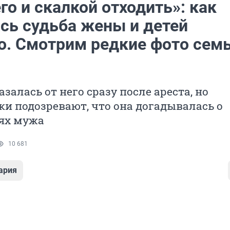
го и скалкой отходить»: как
сь судьба жены и детей
о. Смотрим редкие фото сем
залась от него сразу после ареста, но
и подозревают, что она догадывалась о
ях мужа
10 681
ария