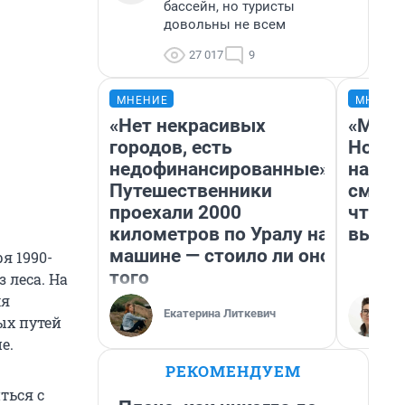
бассейн, но туристы
довольны не всем
27 017
9
МНЕНИЕ
МНЕНИ
«Нет некрасивых
«Мы в
городов, есть
Нолан
недофинансированные».
настр
Путешественники
смотр
проехали 2000
чтобы
километров по Уралу на
выгля
машине — стоило ли оно
я 1990-
того
 леса. На
мя
Екатерина Литкевич
ых путей
е.
РЕКОМЕНДУЕМ
ться с