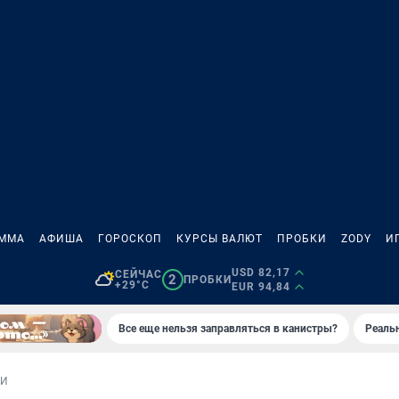
АММА
АФИША
ГОРОСКОП
КУРСЫ ВАЛЮТ
ПРОБКИ
ZODY
И
USD 82,17
СЕЙЧАС
2
ПРОБКИ
+29°C
EUR 94,84
Все еще нельзя заправляться в канистры?
Реаль
ИИ