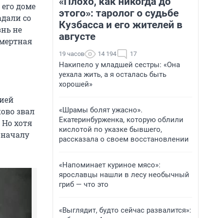
«Плохо, как никогда до
 его доме
этого»: таролог о судьбе
адали со
Кузбасса и его жителей в
знь не
августе
смертная
19 часов
14 194
17
Накипело у младшей сестры: «Она
уехала жить, а я осталась быть
хорошей»
сией
«Шрамы болят ужасно».
ово звал
Екатеринбурженка, которую облили
 Но хотя
кислотой по указке бывшего,
 началу
рассказала о своем восстановлении
«Напоминает куриное мясо»:
ярославцы нашли в лесу необычный
гриб — что это
«Выглядит, будто сейчас развалится»: