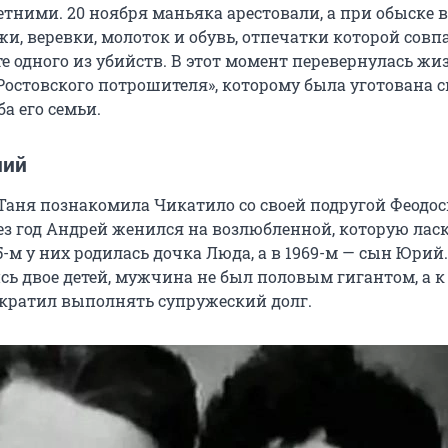
тними. 20 ноября маньяка арестовали, а при обыске в
и, веревки, молоток и обувь, отпечатки которой совп
е одного из убийств. В этот момент перевернулась жи
«Ростовского потрошителя», которому была уготована 
ба его семьи.
ний
а Таня познакомила Чикатило со своей подругой Феодо
ез год Андрей женился на возлюбленной, которую ласк
5-м у них родилась дочка Люда, а в 1969-м — сын Юрий.
сь двое детей, мужчина не был половым гигантом, а к
рекратил выполнять супружеский долг.