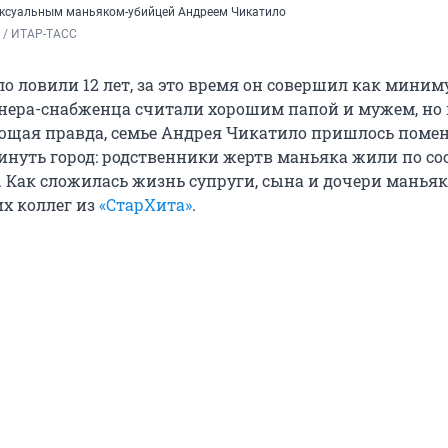
ексуальным маньяком-убийцей Андреем Чикатило
 / ИТАР-ТАСС
о ловили 12 лет, за это время он совершил как миним
нера-снабженца считали хорошим папой и мужем, но 
щая правда, семье Андрея Чикатило пришлось поме
нуть город: родственники жертв маньяка жили по сос
 Как сложилась жизнь супруги, сына и дочери маньяк
х коллег из
«СтарХита»
.