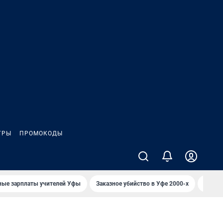
ГРЫ
ПРОМОКОДЫ
ные зарплаты учителей Уфы
Заказное убийство в Уфе 2000-х
Каким