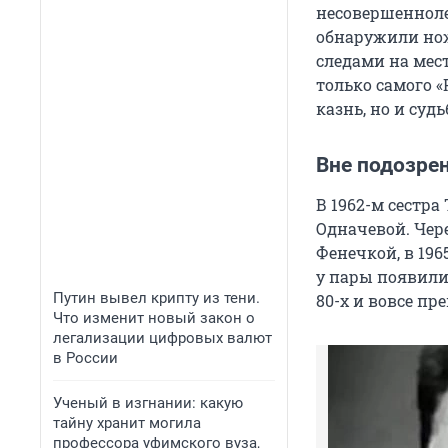
несовершенноле
обнаружили нож
следами на мест
только самого 
казнь, но и судь
Вне подозре
В 1962-м сестр
Одначевой. Чер
Фенечкой, в 196
у пары появили
Путин вывел крипту из тени.
80-х и вовсе п
Что изменит новый закон о
легализации цифровых валют
в России
Ученый в изгнании: какую
тайну хранит могила
профессора уфимского вуза,