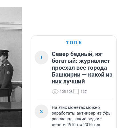
ТОП 5
Север бедный, юг
1
богатый: журналист
проехал все города
Башкирии — какой из
них лучший
105 108
167
На этих монетах можно
2
заработать: антиквар из Уфы
рассказал, какие редкие
деньги 1961 по 2016 год