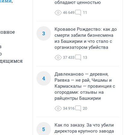
бшими
,
обладают ценностью
46 649
11
Кровавое Рождество: как до
ловное
3
смерти забили бизнесмена
из Башкирии и что стало с
в
организатором убийства
о
37 433
13
ходящимся
Давлеканово — деревня,
4
Раевка — не рай, Чишмы и
Кармаскалы — провинция с
огородами: отзывы на
райцентры Башкирии
34 916
20
Как по заказу. За что убили
5
директора крупного завода