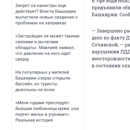
В Уфе водителю
Запрет на канистры еще
предъявили обв
действует? Власти Башкирии
Башкирии. Сооб
выпустили новые сведения о
проблемах на заправках
— Завершено ра
«Застройщик не может такими
дело по факту Д
связями и рычагами
Сочинской, — р
обладать»: Мавлиев заявил,
нарушении ПДД 
что давление на него идет
неосторожности
сверху
в состоянии оп
На популярных у жителей
Башкирии озерах открыли
бассейн, но туристы
довольны не всем
«Меня годами преследует
бывшая любовница мужа: она
портит жилье и угрожает».
Реальная история