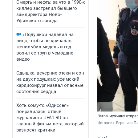
Смерть и нефть: за что в 1990-х
киллер застрелил бывшего
замдиректора Ново-
Уфимского завода
«Подушкой надавил на
лицо, чтобы не кричала»:
жених убил модель и год
возил ее труп в чемодане —
видео
Одышка, вечерние отеки и сон
на двух подушках: уфимский
кардиохирург назвал опасные
состояния сердца
Хоть кому-то «Одиссея»
понравилась: отзыв
Летом мужчину отпра
журналиста UFA1.RU на
Источник: 
Вероника П
главный фильм лета, который
разносят критики