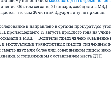
, ставшему виновником
массового ДТП с тремя поги
инение. Об этом сегодня, 21 января, сообщили в МВД
щается, что сам 39-летний Эдуард вину не признал.
сследование и направлено в органы прокуратуры уго
ТП, произошедшего 13 августа прошлого года на улице
ассказали в МВД. — Водителю предъявлено обвинение 
и эксплуатации транспортных средств, повлекшем п
 смерть двух или более лиц, совершенном лицом, на
ьянения, и сопряженном с оставлением места ДТП.