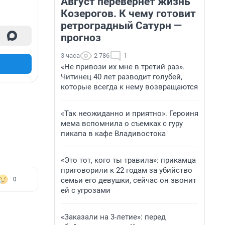
Август перевернет жизнь
Козерогов. К чему готовит
ретроградный Сатурн —
прогноз
3 часа
2 786
1
«Не привози их мне в третий раз».
Читинец 40 лет разводит голубей,
которые всегда к нему возвращаются
«Так неожиданно и приятно». Героиня
мема вспомнила о съемках с гуру
пикапа в кафе Владивостока
«Это тот, кого ты травила»: прикамца
приговорили к 22 годам за убийство
семьи его девушки, сейчас он звонит
0
ей с угрозами
«Заказали на 3-летие»: перед