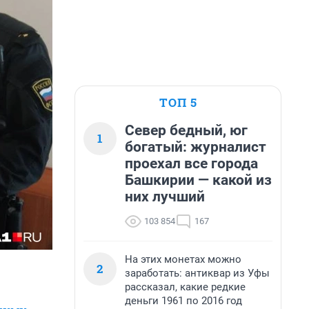
ТОП 5
Север бедный, юг
1
богатый: журналист
проехал все города
Башкирии — какой из
них лучший
103 854
167
На этих монетах можно
2
заработать: антиквар из Уфы
рассказал, какие редкие
деньги 1961 по 2016 год