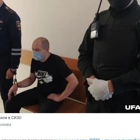
вили в СИЗО
иляева