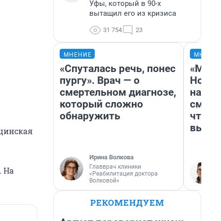
Уфы, который в 90-х
вытащил его из кризиса
31 754
23
МНЕНИЕ
МНЕНИ
«Спуталась речь, понес
«Мы в
пургу». Врач — о
Нолан
смертельном диагнозе,
настр
который сложно
смотр
обнаружить
чтобы
выгля
ицинская
Ирина Волкова
Главврач клиники
. На
«Реабилитация доктора
Волковой»
РЕКОМЕНДУЕМ