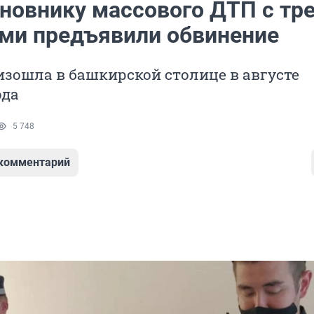
иновнику массового ДТП с тр
ми предъявили обвинение
зошла в башкирской столице в августе
ода
5 748
 комментарий