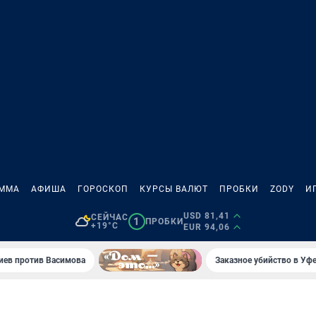
АММА
АФИША
ГОРОСКОП
КУРСЫ ВАЛЮТ
ПРОБКИ
ZODY
И
USD 81,41
СЕЙЧАС
1
ПРОБКИ
+19°C
EUR 94,06
иев против Васимова
Заказное убийство в Уфе