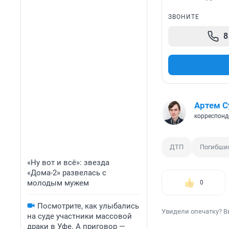
ЗВОНИТЕ
8
Артем С
корреспонд
ДТП
Погибши
«Ну вот и всё»: звезда
«Дома-2» развелась с
молодым мужем
0
Посмотрите, как улыбались
Увидели опечатку? В
на суде участники массовой
драки в Уфе. А приговор —