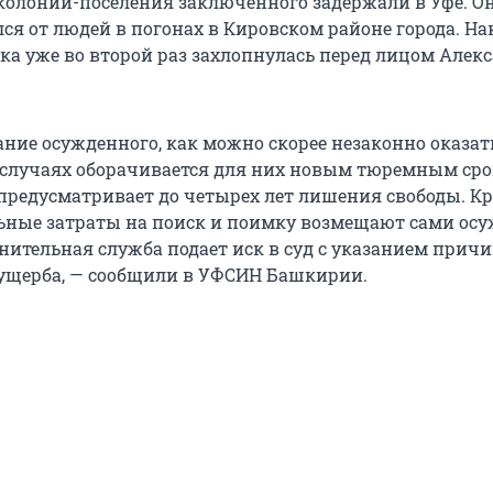
колонии-поселения заключенного задержали в Уфе. О
я от людей в погонах в Кировском районе города. Нак
тка уже во второй раз захлопнулась перед лицом Алек
ание осужденного, как можно скорее незаконно оказат
ех случаях оборачивается для них новым тюремным сро
г предусматривает до четырех лет лишения свободы. К
льные затраты на поиск и поимку возмещают сами ос
нительная служба подает иск в суд с указанием прич
ущерба, — сообщили в УФСИН Башкирии.