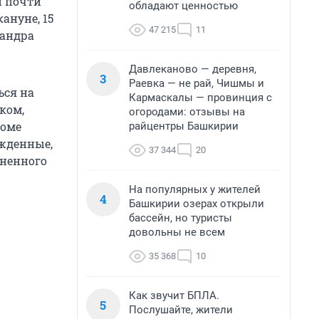
н почти
обладают ценностью
ануне, 15
47 215
11
сандра
Давлеканово — деревня,
3
Раевка — не рай, Чишмы и
ься на
Кармаскалы — провинция с
ком,
огородами: отзывы на
роме
райцентры Башкирии
ужденные,
37 344
20
иненного
На популярных у жителей
4
Башкирии озерах открыли
бассейн, но туристы
довольны не всем
35 368
10
Как звучит БПЛА.
5
Послушайте, жители