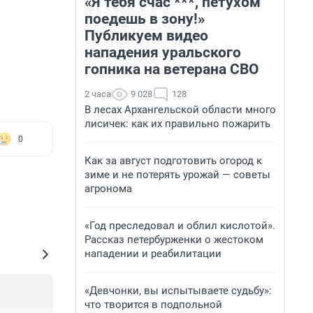
«Я тебя счас ***, петухом
поедешь в зону!»
Публикуем видео
нападения уральского
гопника на ветерана СВО
2 часа
9 028
128
В лесах Архангельской области много
лисичек: как их правильно пожарить
0
Как за август подготовить огород к
зиме и не потерять урожай — советы
агронома
«Год преследовал и облил кислотой».
Рассказ петербурженки о жестоком
нападении и реабилитации
«Девчонки, вы испытываете судьбу»:
что творится в подпольной