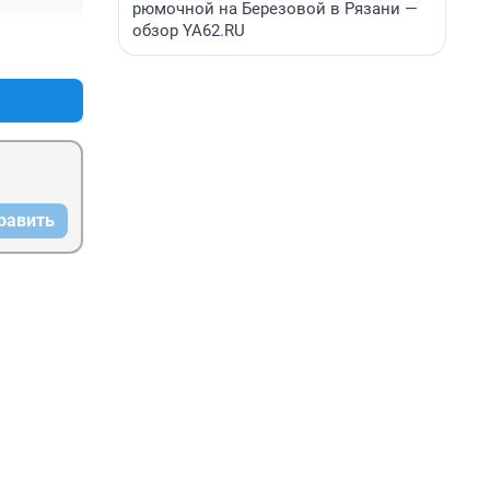
рюмочной на Березовой в Рязани —
обзор YA62.RU
+0
–1
равить