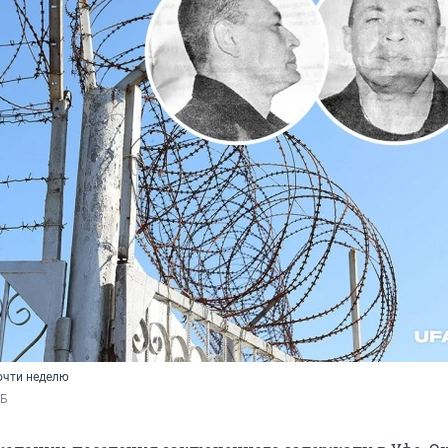
очти неделю
РБ