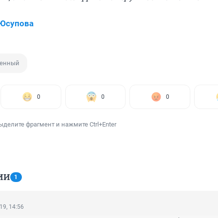
 Юсупова
енный
0
0
0
ыделите фрагмент и нажмите Ctrl+Enter
ИИ
1
19, 14:56