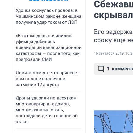
Сбежавш
Удочка коснулась провода: в
скрывал
Чишминском районе женщина
получила удар током от ЛЭП
Его задержа
«В тот же день починили»:
сроку еще н
уфимцы добились
ликвидации канализационной
катастрофы — после того, как
16 сентября 2019, 10:2
пригрозили СМИ
1
коммент
Ловите момент: что принесет
вам полное солнечное
затмение 12 августа
Дроны ударили по десяткам
многоквартирных домов,
многие охватил огонь,
пострадали дети: главное об
атаке