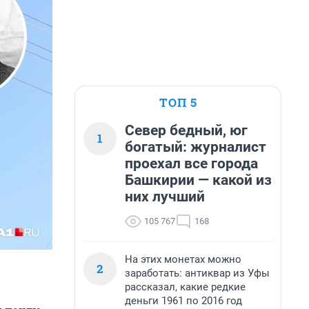
ТОП 5
Север бедный, юг
1
богатый: журналист
проехал все города
Башкирии — какой из
них лучший
105 767
168
На этих монетах можно
2
заработать: антиквар из Уфы
рассказал, какие редкие
деньги 1961 по 2016 год