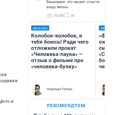
Башкирии: это может спасти
вашу жизнь
29 200
36
МНЕНИЕ
МНЕНИ
Колобок-колобок, я
«Фина
тебя боюсь! Ради чего
ожида
отложили прокат
смотр
«Человека-паука» —
«Стар
отзыв о фильме про
больш
«человека-булку»
честн
иски
трудники
Надежда Губарь
фото и
РЕКОМЕНДУЕМ