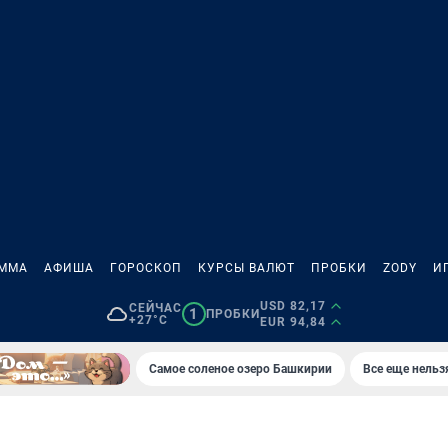
АММА
АФИША
ГОРОСКОП
КУРСЫ ВАЛЮТ
ПРОБКИ
ZODY
И
USD 82,17
СЕЙЧАС
1
ПРОБКИ
+27°C
EUR 94,84
Самое соленое озеро Башкирии
Все еще нельз