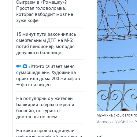
Сыграем в «Ромашку»?
Простая головоломка,
которая взбодрит мозг не
хуже кофе
15 минут пути закончились
смертельным ДТП на М-5:
погиб пенсионер, молодая
девушка в больнице
«Кто-то считает меня
сумасшедшей». Художница
приютила дома 200 жирафов
— фото и видео
На популярных у жителей
Башкирии озерах открыли
бассейн, но туристы
Мужчина скрывался п
довольны не всем
Источник: 
УФСИН по 
На какой срок отодвинули
реформу семейной ипотеки: в