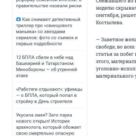
Сбежавшего из 
правительстве назвали риски
неделю скрывалс
сентября, реше
Как снимают детективный
Костылева.
триллер про «свинцового
маньяка» со звездами
сериалов: фото со съемок и
— Заветное жел
первые подробности
свободе, во вс
статья за побе
12 БПЛА сбили в небе над
этого, материа
Башкирией и Татарстаном:
уголовно-испол
Минобороны — об утренней
материального 
атаке
«Работяги отдыхают»: уфимцы
— о БПЛА, который попал в
стройку в День строителя
Укусила змея? Зато паука
нового открыл! История
арахнолога, который обожает
свою смертельно опасную