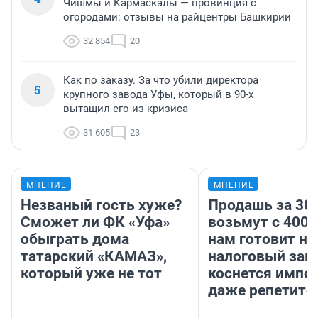
Чишмы и Кармаскалы — провинция с
огородами: отзывы на райцентры Башкирии
32 854
20
Как по заказу. За что убили директора
5
крупного завода Уфы, который в 90-х
вытащил его из кризиса
31 605
23
МНЕНИЕ
МНЕНИЕ
Незваный гость хуже?
Продашь за 300
Сможет ли ФК «Уфа»
возьмут с 4000
обыграть дома
нам готовит н
татарский «КАМАЗ»,
налоговый зако
который уже не тот
коснется импор
даже репетито