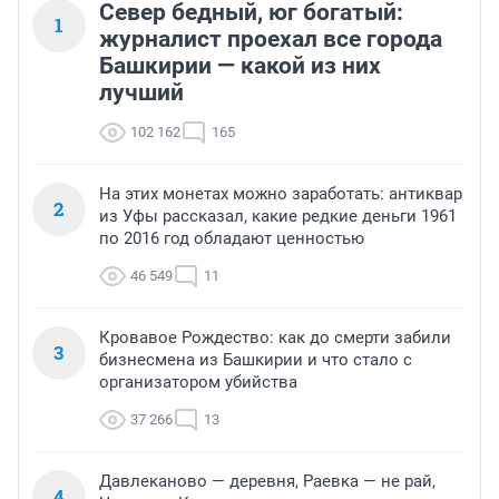
Север бедный, юг богатый:
1
журналист проехал все города
Башкирии — какой из них
лучший
102 162
165
На этих монетах можно заработать: антиквар
2
из Уфы рассказал, какие редкие деньги 1961
по 2016 год обладают ценностью
46 549
11
Кровавое Рождество: как до смерти забили
3
бизнесмена из Башкирии и что стало с
организатором убийства
37 266
13
Давлеканово — деревня, Раевка — не рай,
4