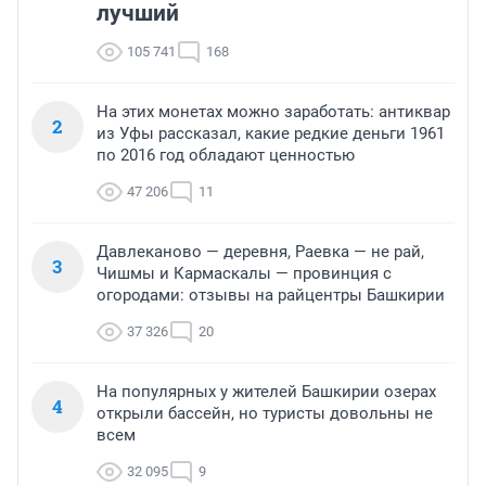
лучший
105 741
168
На этих монетах можно заработать: антиквар
2
из Уфы рассказал, какие редкие деньги 1961
по 2016 год обладают ценностью
47 206
11
Давлеканово — деревня, Раевка — не рай,
3
Чишмы и Кармаскалы — провинция с
огородами: отзывы на райцентры Башкирии
37 326
20
На популярных у жителей Башкирии озерах
4
открыли бассейн, но туристы довольны не
всем
32 095
9