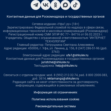
Контактные данные для Роскомнадзора и государственных органов
Сетевое издание «Уфа1.ру» (18+)
Зарегистрировано Федеральной службой по надзору в сфере связи,
информационных технологий и массовых коммуникаций (Роскомнадзор)
Регистрационный номер СМИ ЭЛ № ФС 77– 84716 от 06.02.2023 г.
Учредитель: Общество с ограниченной ответственностью "ИНТЕРНЕТ
ТЕХНОЛОГИИ"
Главный редактор: Петрушкина Светлана Алексеевна
Адрес редакции: 450006, г. Уфа, ул. Ленина, д. 156, 8 (347) 286-51-96 (доб.
3763)
Электронный адрес редакции:
ufa1@shkulev.ru
Контактные данные для Роскомнадзора и государственных органов:
juristchel@shkulev.ru
Техподдержка:
help@shkulev.ru
Связаться с отделом продаж: моб. 8 (992) 212-32-74, раб. 8 800 2000-383,
доб. 3614,
reklamangs@shkulev.ru
Редакция сайта не несет ответственности за достоверность
информации, содержащейся в рекламных объявлениях.
Информация об ограничениях
Политика использования cookies
Рекомендательные системы