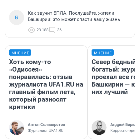
Как звучит БПЛА. Послушайте, жители
5
Башкирии: это может спасти вашу жизнь
29 188
36
МНЕНИЕ
МНЕНИЕ
Хоть кому-то
Север бедный,
«Одиссея»
богатый: журн
понравилась: отзыв
проехал все го
журналиста UFA1.RU на
Башкирии — ка
главный фильм лета,
них лучший
который разносят
критики
Антон Селиверстов
Андрей Бирюко
Журналист UFA1.RU
Корреспондент 