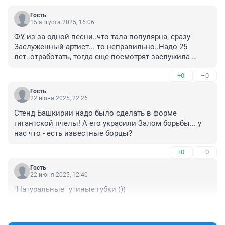
Гость
15 августа 2025, 16:06
ФУ, из за одной песни..что тала популярна, сразу 
Заслуженный артист... то неправильно..Надо 25 
лет..отработать, тогда еще посмотрят заслужила 
ли....Так было в былые времена...((((((((((((((((((((((((((
+0
–0
Гость
22 июня 2025, 22:26
Стенд Башкирии надо было сделать в форме 
гигантской пчелы! А его украсили Залом борьбы... у 
нас что - есть известные борцы?
+0
–0
Гость
22 июня 2025, 12:40
"Натуральные" утиные губки )))
+0
–0