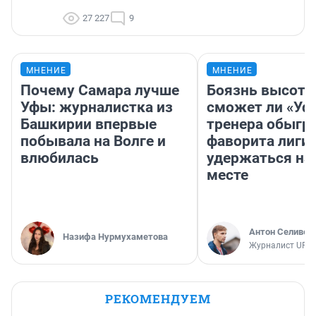
27 227
9
МНЕНИЕ
МНЕНИЕ
Почему Самара лучше
Боязнь высоты
Уфы: журналистка из
сможет ли «Уфа
Башкирии впервые
тренера обыгр
побывала на Волге и
фаворита лиги 
влюбилась
удержаться на
месте
Антон Селивер
Назифа Нурмухаметова
Журналист UFA1
РЕКОМЕНДУЕМ