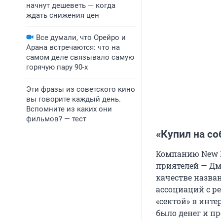
начнут дешеветь — когда
ждать снижения цен
Все думали, что Орейро и
Арана встречаются: что на
самом деле связывало самую
горячую пару 90-х
Эти фразы из советского кино
вы говорите каждый день.
Вспомните из каких они
фильмов? — тест
«Купил на с
Компанию New L
приятелей — Дми
качестве назва
ассоциаций с р
«сектой» в инте
было денег и п