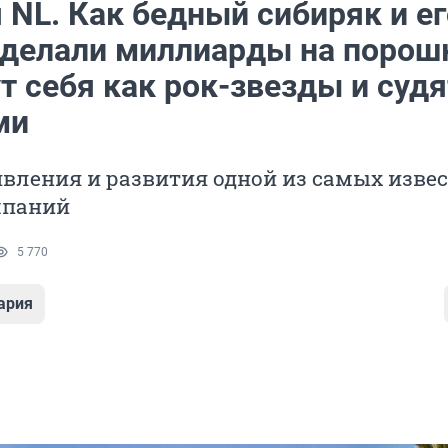
 NL. Как бедный сибиряк и ег
сделали миллиарды на порош
т себя как рок-звезды и судя
ми
вления и развития одной из самых изве
мпаний
5 770
ария