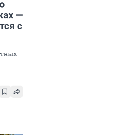
о
ках —
тся с
стных