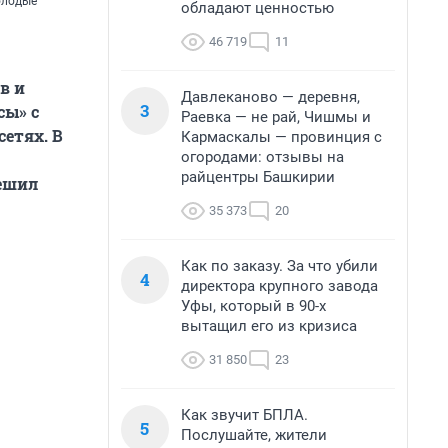
олодые
обладают ценностью
46 719
11
в и
Давлеканово — деревня,
3
сы» с
Раевка — не рай, Чишмы и
етях. В
Кармаскалы — провинция с
огородами: отзывы на
райцентры Башкирии
ешил
35 373
20
Как по заказу. За что убили
4
директора крупного завода
Уфы, который в 90-х
вытащил его из кризиса
31 850
23
Как звучит БПЛА.
5
Послушайте, жители