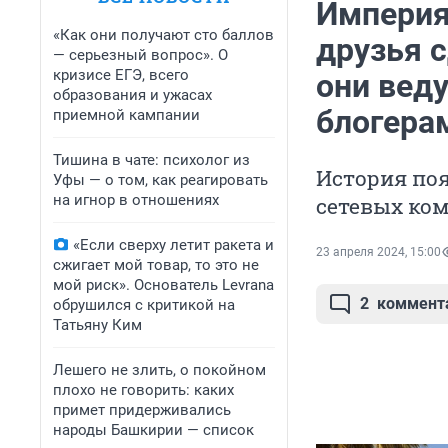
Империя
«Как они получают сто баллов
друзья 
— серьезный вопрос». О
кризисе ЕГЭ, всего
они веду
образования и ужасах
блогера
приемной кампании
Тишина в чате: психолог из
История поя
Уфы — о том, как реагировать
на игнор в отношениях
сетевых ко
«Если сверху летит ракета и
23 апреля 2024, 15:00
сжигает мой товар, то это не
мой риск». Основатель Levrana
2
коммент
обрушился с критикой на
Татьяну Ким
Лешего не злить, о покойном
плохо не говорить: каких
примет придерживались
народы Башкирии — список