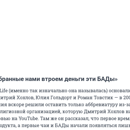
обранные нами втроем деньги эти БАДы»
ife (именно так изначально она называлась) основали
трий Хохлов, Юлия Гольдорт и Роман Товстик — в 2000
ния вскоре решили оставить только аббревиатуру из-з
елигиозной организацией, которую Дмитрий Хохлов н
рвью на YouTube. Там же он рассказал, что первое врем
родукта, а первые чаи и БАДы начали появляться лишь