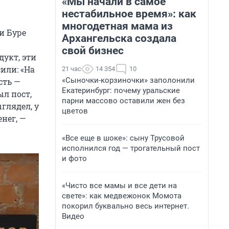
«Мы начали в самое
нестабильное время»: как
многодетная мама из
и Буре
Архангельска создала
свой бизнес
укт, эти
или: «На
21 час
14 354
10
«Сыночки-корзиночки» заполонили
сть —
Екатеринбург: почему уральские
ыл пост,
парни массово оставили жен без
глядел, у
цветов
нег, —
«Все еще в шоке»: сыну Трусовой
исполнился год — трогательный пост
и фото
«Чисто все мамы и все дети на
свете»: как медвежонок Момота
покорил буквально весь интернет.
Видео