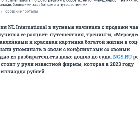
 NL International по фотографиям в соцсетях ее топ-менеджеров — на них м
инами, большими заработками и путешествиями
 / Городские порталы
я NL International в нулевые начинала с продажи чае
лучился ее расцвет: путешествия, тренинги, «Мерседе
лейками и красивая картинка богатой жизни в соцс
ачали упоминать в связи с конфликтами со своими
дно из разбирательств даже дошло до суда.
NGS.RU
р
 стоит у руля известной фирмы, которая в 2023 году
миллиарда рублей.