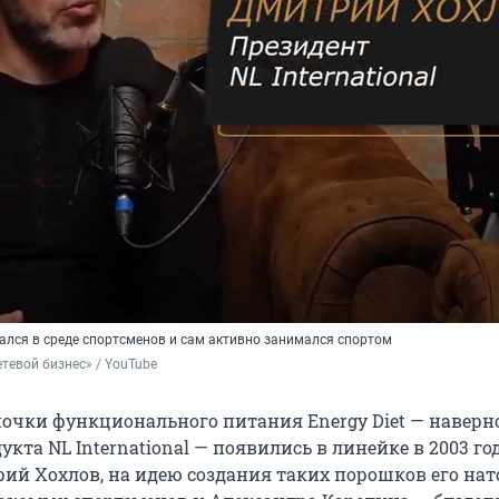
лся в среде спортсменов и сам активно занимался спортом
тевой бизнес» / YouTube
очки функционального питания Energy Diet — наверно
укта NL International — появились в линейке в 2003 год
ий Хохлов, на идею создания таких порошков его на