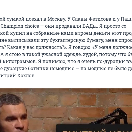
ой сумкой поехал в Москву. У Славы Фетисова и у Паш
Champion choice — они продавали БАДы. Я просто со
кой купил на собранные нами втроем деньги этот прод
мне выписывали эту бухгалтерскую бумагу, меня спрос
? Какая у вас должность?». Я говорю: «У меня должно
> А я стою в такой ужасной одежде, худой, потому что б
11 килограммов. Я понимаю, что я очень по-дурацки вы
е дурацкие ботинки немодные — на модные не было де
итрий Хохлов.