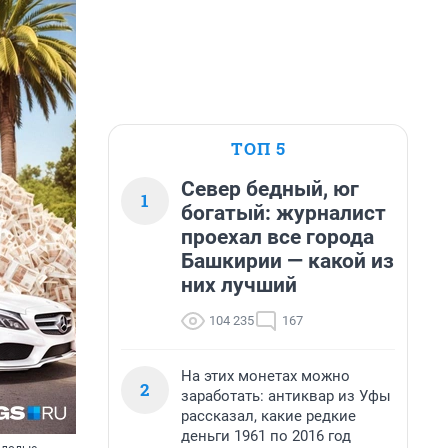
ТОП 5
Север бедный, юг
1
богатый: журналист
проехал все города
Башкирии — какой из
них лучший
104 235
167
На этих монетах можно
2
заработать: антиквар из Уфы
рассказал, какие редкие
деньги 1961 по 2016 год