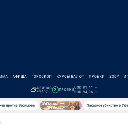
АММА
АФИША
ГОРОСКОП
КУРСЫ ВАЛЮТ
ПРОБКИ
ZODY
И
USD 81,41
СЕЙЧАС
2
ПРОБКИ
+14°C
EUR 94,06
иев против Васимова
Заказное убийство в Уфе
В