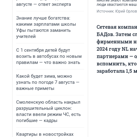
Многие знают компанию
августе — ответ эксперта
люди хвастаются маш
Источник: 
Юрий Орлов
Знание лучше богатства:
какими зарплатами школы
Сетевая компани
Уфы пытаются заманить
БАДов. Затем с
учителей
фирменными нак
2024 году NL н
С 1 сентября детей будут
партнерами — о
возить в автобусах по новым
правилам — что важно знать
вспомнить, кто
заработала 1,5 
Какой будет зима, можно
узнать по погоде 7 августа —
важные приметы
Смоленскую область накрыл
разрушительный циклон:
власти ввели режим ЧС, есть
погибшие — кадры
Квартиры в новостройках