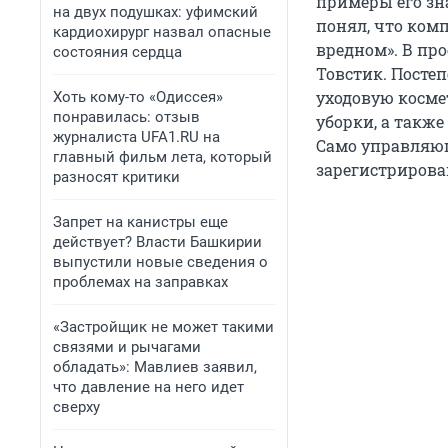
примеры его зн
на двух подушках: уфимский
понял, что ком
кардиохирург назвал опасные
вредном». В пр
состояния сердца
Товстик. Постеп
уходовую косме
Хоть кому-то «Одиссея»
понравилась: отзыв
уборки, а такж
журналиста UFA1.RU на
Само управляю
главный фильм лета, который
зарегистрирован
разносят критики
Запрет на канистры еще
действует? Власти Башкирии
выпустили новые сведения о
проблемах на заправках
«Застройщик не может такими
связями и рычагами
обладать»: Мавлиев заявил,
что давление на него идет
сверху