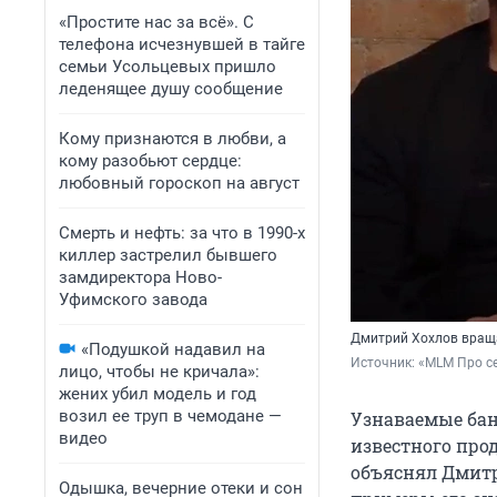
«Простите нас за всё». С
телефона исчезнувшей в тайге
семьи Усольцевых пришло
леденящее душу сообщение
Кому признаются в любви, а
кому разобьют сердце:
любовный гороскоп на август
Смерть и нефть: за что в 1990-х
киллер застрелил бывшего
замдиректора Ново-
Уфимского завода
Дмитрий Хохлов враща
«Подушкой надавил на
Источник: 
«MLM Про се
лицо, чтобы не кричала»:
жених убил модель и год
возил ее труп в чемодане —
Узнаваемые бан
видео
известного прод
объяснял Дмитр
Одышка, вечерние отеки и сон