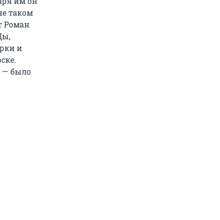
аря им он
не таком
т Роман
Ды,
рки и
ске.
 — было