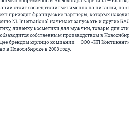
акомых спортсменов и Александра Карелина — благод
пании стоит сосредоточиться именно на питании, но «
оект приходят французские партнеры, которых находи
енно NL International начинает запускать и другие БА
тику, линейку косметики для мужчин, товары для сти
е обзаводится собственным производством в Новосибир
щее брендом юрлицо компании — ООО «НЛ Континент»
о в Новосибирске в 2008 году.