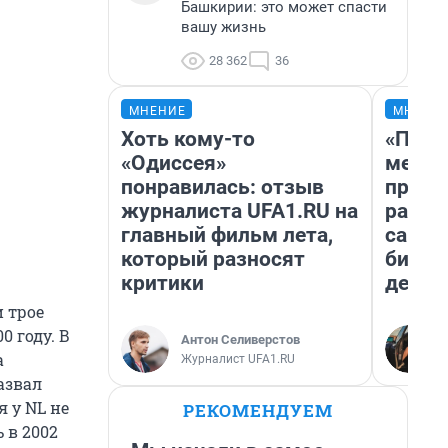
Башкирии: это может спасти
вашу жизнь
28 362
36
МНЕНИЕ
МНЕНИ
Хоть кому-то
«Поку
«Одиссея»
мешке
понравилась: отзыв
предп
журналиста UFA1.RU на
расска
главный фильм лета,
самом
который разносят
бизне
критики
дешев
 трое
 году. В
Антон Селиверстов
а
Журналист UFA1.RU
азвал
я у NL не
РЕКОМЕНДУЕМ
 в 2002