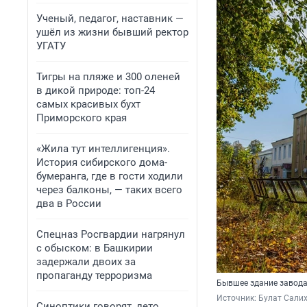
Ученый, педагог, наставник —
ушёл из жизни бывший ректор
УГАТУ
Тигры на пляже и 300 оленей
в дикой природе: топ-24
самых красивых бухт
Приморского края
«Жила тут интеллигенция».
История сибирского дома-
бумеранга, где в гости ходили
через балконы, — таких всего
два в России
Спецназ Росгвардии нагрянул
с обыском: в Башкирии
задержали двоих за
пропаганду терроризма
Бывшее здание завода
Источник: 
Булат Сали
Синоптики говорят, лето