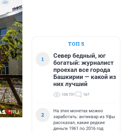
ТОП 5
Север бедный, юг
1
богатый: журналист
проехал все города
Башкирии — какой из
них лучший
104 731
167
На этих монетах можно
2
заработать: антиквар из Уфы
рассказал, какие редкие
деньги 1961 по 2016 год