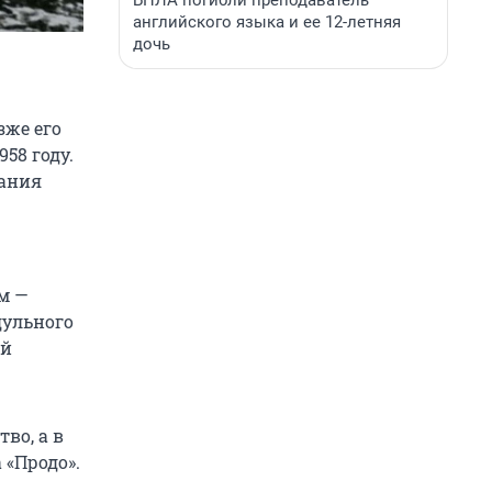
БПЛА погибли преподаватель
английского языка и ее 12-летняя
дочь
зже его
58 году.
жания
-м —
дульного
ой
во, а в
 «Продо».