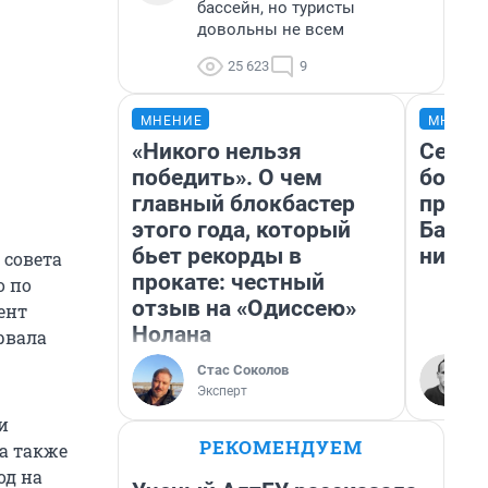
бассейн, но туристы
довольны не всем
25 623
9
МНЕНИЕ
МНЕНИ
«Никого нельзя
Север
победить». О чем
богат
главный блокбастер
проех
этого года, который
Башки
бьет рекорды в
них л
 совета
прокате: честный
о по
отзыв на «Одиссею»
ент
Нолана
рвала
Стас Соколов
Эксперт
и
РЕКОМЕНДУЕМ
 а также
од на