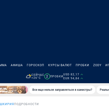
АММА
АФИША
ГОРОСКОП
КУРСЫ ВАЛЮТ
ПРОБКИ
ZODY
И
USD 82,17
СЕЙЧАС
2
ПРОБКИ
+26°C
EUR 94,84
Все еще нельзя заправляться в канистры?
Реаль
АШКИРИЯ
ПОДРОБНОСТИ