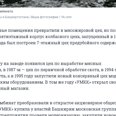
омбината
 и Башкортостана | Ваши фотографии / Vk.com
бные помещения превратили в мясожировой цех, но по
пятиэтажный корпус колбасного цеха, запущенный в 19
года был построен 7-этажный цех предубойного содер
ду на заводе появился цех по выработке мясных
 в 1987-м — цех по первичной обработке скота, в 1994
ль, а в 1995 году запустили новый консервный цех мо
ским оборудованием. В том же году «УМКК» открыл св
ный магазин.
омбинат преобразовали в открытое акционерное общест
«УМКК» купила у властей Башкирии московская группа
а предприятии провели модернизацию, закупили новое