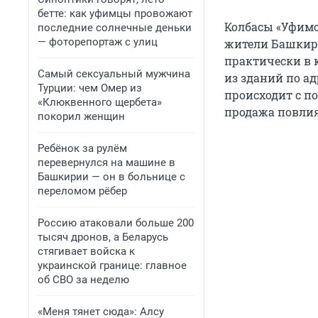
бетте: как уфимцы провожают
Колбасы «Уфимс
последние солнечные деньки
— фоторепортаж с улиц
жители Башкири
практически в к
Самый сексуальный мужчина
из зданий по ад
Турции: чем Омер из
происходит с п
«Клюквенного щербета»
продажа повлия
покорил женщин
Ребёнок за рулём
перевернулся на машине в
Башкирии — он в больнице с
переломом рёбер
Россию атаковали больше 200
тысяч дронов, а Беларусь
стягивает войска к
украинской границе: главное
об СВО за неделю
«Меня тянет сюда»: Алсу