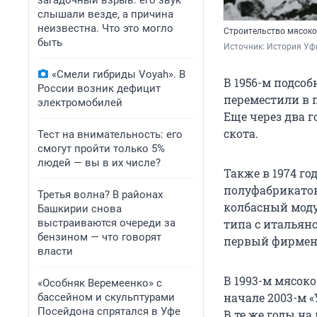
загадочный взрыв: его звук
слышали везде, а причина
неизвестна. Что это могло
Строительство мясок
быть
Источник: 
История Уфы
«Смели гибриды Voyah». В
В 1956-м подсо
России возник дефицит
переместили в 
электромобилей
Еще через два 
скота.
Тест на внимательность: его
смогут пройти только 5%
людей — вы в их числе?
Также в 1974 го
полуфабрикатов,
Третья волна? В районах
колбасный моду
Башкирии снова
выстраиваются очереди за
типа с итальян
бензином — что говорят
первый фирмен
власти
В 1993-м мясок
«Особняк Веремеенко» с
начале 2003-м 
бассейном и скульптурами
Посейдона спрятался в Уфе
В те же годы н