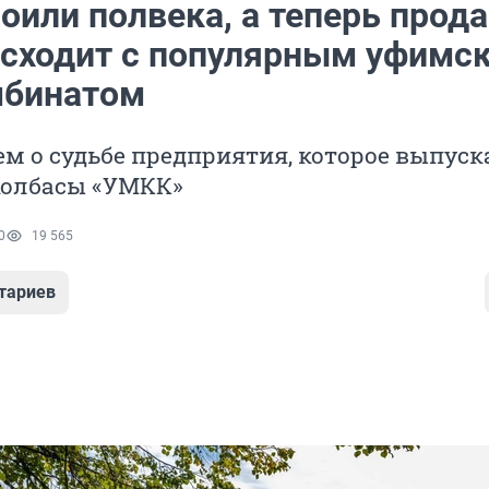
оили полвека, а теперь прод
исходит с популярным уфимс
мбинатом
м о судьбе предприятия, которое выпуск
колбасы «УМКК»
0
19 565
тариев