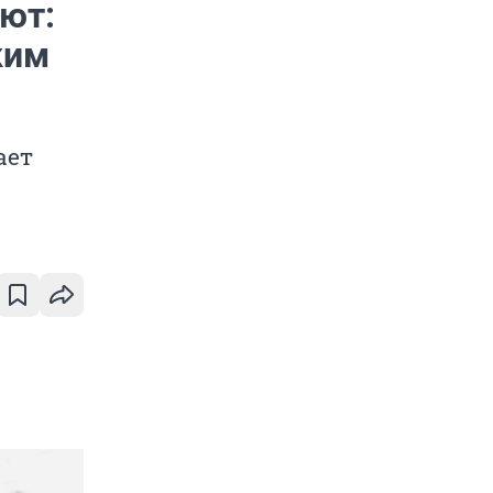
ают:
ким
ает