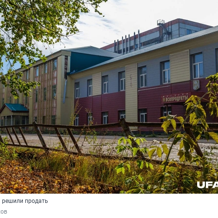
 решили продать
хов