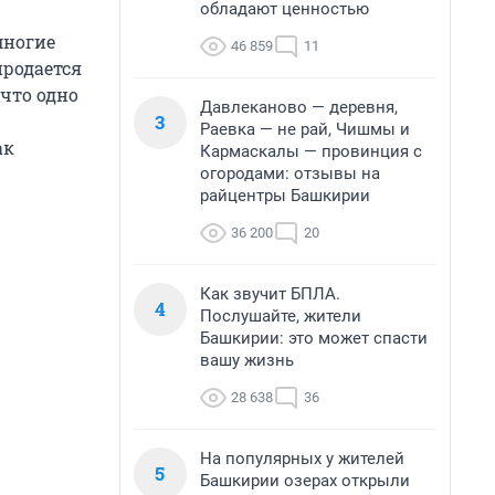
обладают ценностью
многие
46 859
11
продается
 что одно
Давлеканово — деревня,
3
Раевка — не рай, Чишмы и
ак
Кармаскалы — провинция с
огородами: отзывы на
райцентры Башкирии
36 200
20
Как звучит БПЛА.
4
Послушайте, жители
Башкирии: это может спасти
вашу жизнь
28 638
36
На популярных у жителей
5
Башкирии озерах открыли