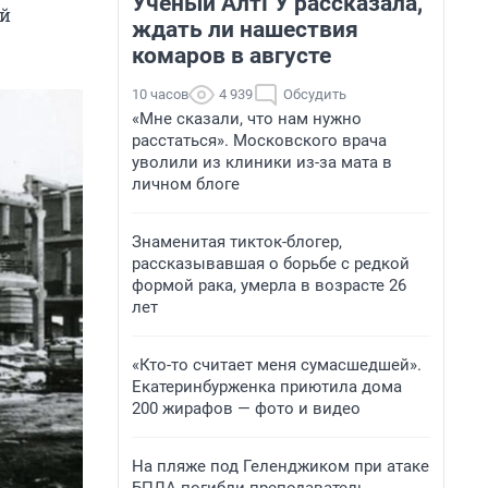
Ученый АлтГУ рассказала,
ый
ждать ли нашествия
комаров в августе
10 часов
4 939
Обсудить
«Мне сказали, что нам нужно
расстаться». Московского врача
уволили из клиники из-за мата в
личном блоге
Знаменитая тикток-блогер,
рассказывавшая о борьбе с редкой
формой рака, умерла в возрасте 26
лет
«Кто-то считает меня сумасшедшей».
Екатеринбурженка приютила дома
200 жирафов — фото и видео
На пляже под Геленджиком при атаке