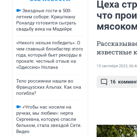
Цеха стр
Звездные гости в 500-
что про
летнем соборе: Криштиану
Роналду готовится сыграть
мясоко
свадьбу века на Мадейре
Рассказывае
«Никого нельзя победить». О
чем главный блокбастер этого
известные 
года, который бьет рекорды в
прокате: честный отзыв на
15 сентября 2023, 06:4
«Одиссею» Нолана
Тело россиянки нашли во
16
коммен
Французских Альпах. Как она
погибла?
«Чтобы нас носили на
ручках, мы любим»: нерпа
Сергеевна, которую спасли
бельком, стала звездой Сети.
Видео