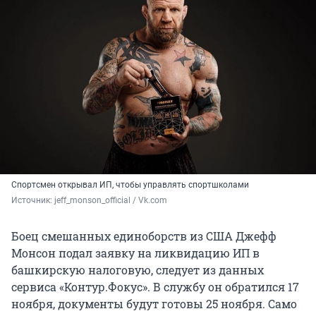
Спортсмен открывал ИП, чтобы управлять спортшколами
Источник: 
jeff_monson_official / Vk.com
Боец смешанных единоборств из США Джефф
Монсон подал заявку на ликвидацию ИП в
башкирскую налоговую, следует из данных
сервиса «Контур.Фокус». В службу он обратился 17
ноября, документы будут готовы 25 ноября. Само