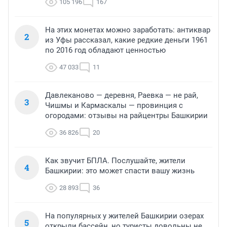
105 196
167
На этих монетах можно заработать: антиквар
2
из Уфы рассказал, какие редкие деньги 1961
по 2016 год обладают ценностью
47 033
11
Давлеканово — деревня, Раевка — не рай,
3
Чишмы и Кармаскалы — провинция с
огородами: отзывы на райцентры Башкирии
36 826
20
Как звучит БПЛА. Послушайте, жители
4
Башкирии: это может спасти вашу жизнь
28 893
36
На популярных у жителей Башкирии озерах
5
открыли бассейн, но туристы довольны не