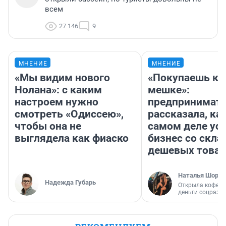
всем
27 146
9
МНЕНИЕ
МНЕНИЕ
«Мы видим нового
«Покупаешь ко
Нолана»: с каким
мешке»:
настроем нужно
предпринимат
смотреть «Одиссею»,
рассказала, как
чтобы она не
самом деле ус
выглядела как фиаско
бизнес со скл
дешевых това
Наталья Шорох
Надежда Губарь
Открыла кофейн
деньги соцразв