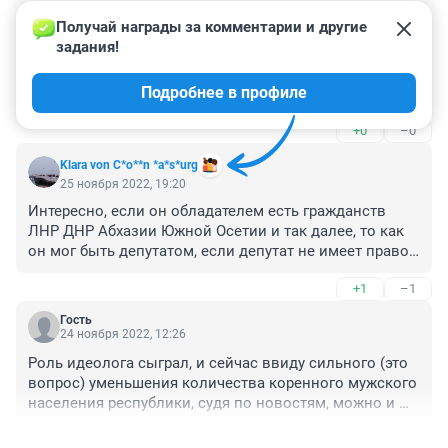
Получай награды за комментарии и другие 
Гость
29 ноября 2022, 11:12
задания!
А что у нас своих людей не хватает для бизнеса, 
Подробнее в профиле
странно. Любят у нас иностранцев, смешно.
+0
–0
Klara von C*o**n *a*s*urg
25 ноября 2022, 19:20
Интересно, если он обладателем есть гражданств 
ЛНР ДНР Абхазии Южной Осетии и так далее, то как 
он мог быть депутатом, если депутат не имеет право 
быть гражданином никакой страны, кроме России
+1
–1
Гость
24 ноября 2022, 12:26
Роль идеолога сыграл, и сейчас ввиду сильного (это 
вопрос) уменьшения количества коренного мужского 
населения республики, судя по новостям, можно и 
отчалить в тихую гавань?
+0
–0