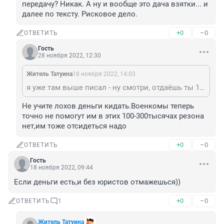
передачу? Никак. А ну и вообще это дача взятки... и 
далее по тексту. Рисковое дело.
+0
–0
ОТВЕТИТЬ
Гость
28 ноября 2022, 12:30
Житель Татуина
18 ноября 2022, 14:03
я уже там выше писал - ну смотри, отдаёшь ты 150 штук военкому. А он говорит: ТЫ КТО? То есть тупо кидает. И как ты докажешь, что не лось? Да никак. В СК обратишься? А как докажешь передачу? Никак. А ну и вообще это дача взятки... и далее по тексту. Рисковое дело.
Не учите лохов деньги кидать.Военкомы теперь 
точно не помогут им в этих 100-300тысячах резона 
нет,им тоже отсидеться надо
+0
–0
ОТВЕТИТЬ
Гость
18 ноября 2022, 09:44
Если деньги есть,и без юристов отмажешься))
+0
–0
ОТВЕТИТЬ
1
Житель Татуина