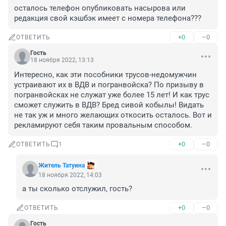
осталось телефон опубликовать насырова или 
редакция свой кэшбэк имеет с номера телефона???
+0
–0
ОТВЕТИТЬ
Гость
18 ноября 2022, 13:13
Интересно, как эти пособники трусов-недомужчин 
устраивают их в ВДВ и погранвойска? По призыву в 
погранвойсках не служат уже более 15 лет! И как трус 
сможет служить в ВДВ? Бред сивой кобылы! Видать 
не так уж и много желающих откосить осталось. Вот и 
рекламируют себя таким провальным способом.
+0
–0
ОТВЕТИТЬ
1
Житель Татуина
18 ноября 2022, 14:03
а ты сколько отслужил, гость?
+0
–0
ОТВЕТИТЬ
Гость