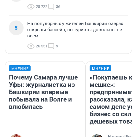
28 722
36
На популярных у жителей Башкирии озерах
5
открыли бассейн, но туристы довольны не
всем
26 551
9
МНЕНИЕ
МНЕНИЕ
Почему Самара лучше
«Покупаешь ко
Уфы: журналистка из
мешке»:
Башкирии впервые
предпринимат
побывала на Волге и
рассказала, как
влюбилась
самом деле ус
бизнес со скл
дешевых това
Наталья Шорох