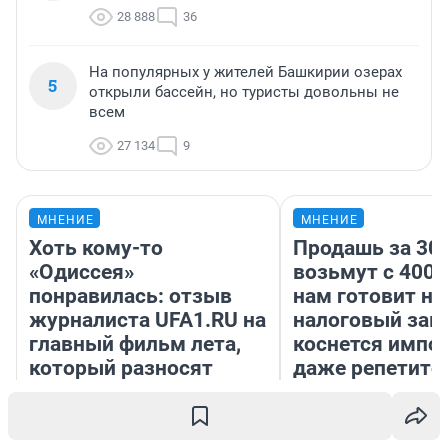
28 888
36
На популярных у жителей Башкирии озерах
5
открыли бассейн, но туристы довольны не
всем
27 134
9
МНЕНИЕ
МНЕНИЕ
Хоть кому-то
Продашь за 300
«Одиссея»
возьмут с 4000
понравилась: отзыв
нам готовит н
журналиста UFA1.RU на
налоговый зако
главный фильм лета,
коснется импор
который разносят
даже репетито
критики