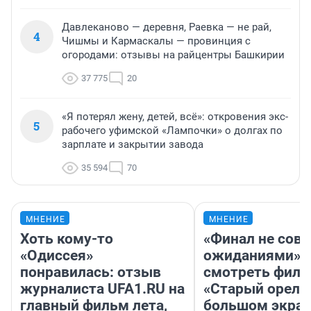
Давлеканово — деревня, Раевка — не рай,
4
Чишмы и Кармаскалы — провинция с
огородами: отзывы на райцентры Башкирии
37 775
20
«Я потерял жену, детей, всё»: откровения экс-
5
рабочего уфимской «Лампочки» о долгах по
зарплате и закрытии завода
35 594
70
МНЕНИЕ
МНЕНИЕ
Хоть кому-то
«Финал не совп
«Одиссея»
ожиданиями»: 
понравилась: отзыв
смотреть фил
журналиста UFA1.RU на
«Старый орел» 
главный фильм лета,
большом экран