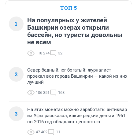
ТОП 5
На популярных у жителей
1
Башкирии озерах открыли
бассейн, но туристы довольны
не всем
118 274
32
Север бедный, юг богатый: журналист
2
проехал все города Башкирии — какой из них
лучший
106 351
168
На этих монетах можно заработать: антиквар
3
из Уфы рассказал, какие редкие деньги 1961
по 2016 год обладают ценностью
47 402
11