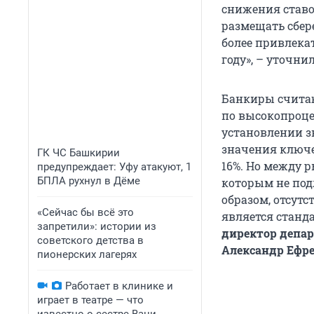
снижения ставо
размещать сбер
более привлекат
году», – уточни
Банкиры считаю
по высокопроце
установлении з
значения ключе
ГК ЧС Башкирии
16%. Но между 
предупреждает: Уфу атакуют, 1
БПЛА рухнул в Дёме
которым не под
образом, отсут
«Сейчас бы всё это
является станд
запретили»: истории из
директор депар
советского детства в
Александр Ефр
пионерских лагерях
Работает в клинике и
играет в театре — что