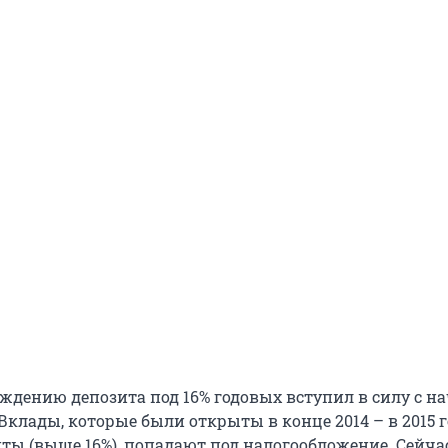
ождению депозита под 16% годовых вступил в силу с н
«Вклады, которые были открыты в конце 2014 – в 2015 г
ты (выше 16%), попадают под налогообложение. Сейча