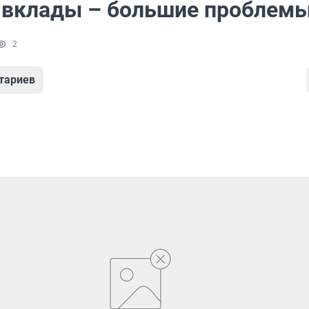
 вклады – большие проблем
2
тариев