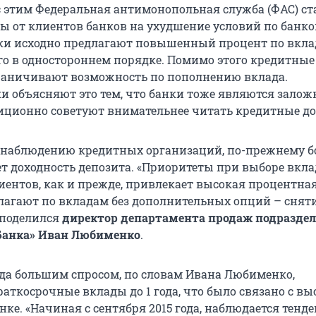
 этим Федеральная антимонопольная служба (ФАС) ст
ы от клиентов банков на ухудшение условий по банк
ки исходно предлагают повышенный процент по вклад
го в одностороннем порядке. Помимо этого кредитные
раничивают возможность по пополнению вклада.
 объясняют это тем, что банки тоже являются зало
диционно советуют внимательнее читать кредитные д
 наблюдению кредитных организаций, по-прежнему 
ет доходность депозита. «Приоритеты при выборе вкла
иентов, как и прежде, привлекает высокая процентная
лагают по вкладам без дополнительных опций – снят
 поделился
директор департамента продаж подразде
 Банка» Иван Любименко
.
года большим спросом, по словам Ивана Любименко,
раткосрочные вклады до 1 года, что было связано с в
ке. «Начиная с сентября 2015 года, наблюдается тенд