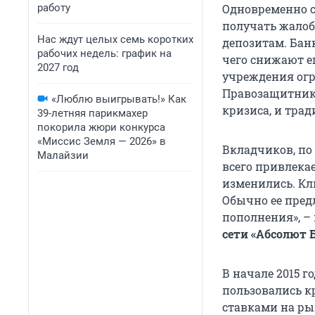
работу
Одновременно с
получать жалоб
Нас ждут целых семь коротких
депозитам. Бан
рабочих недель: график на
чего снижают е
2027 год
учреждения ог
Правозащитники
«Люблю выигрывать!» Как
кризиса, и тра
39-летняя парикмахер
покорила жюри конкурса
«Миссис Земля — 2026» в
Вкладчиков, по
Малайзии
всего привлека
изменились. Кл
Обычно ее пред
пополнения», –
сети «Абсолют
В начале 2015 
пользовались к
ставками на рын