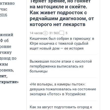
Теряет зрение, но гоняет
активно
на мотоцикле и скейте.
йчас
Как живет подросток с
2016
редчайшим диагнозом, от
которого нет лекарств
14 часов
31 563
5
ожений
Кишечник был собран в гармошку: в
Ф об
Югре кошечка с тяжелой судьбой
ровне
ищет новый дом — ее история
личину
доход по
Выжившая после атаки с кислотой
аким
петербурженка выписалась из
ровень,
больницы
ент,
Открытие»
«Не вольеры, а камеры пыток»:
девушка пожаловалась на состояние
экопарка «Лотос» в Уссурийске
Как за август подготовить огород к