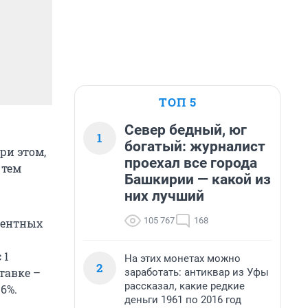
ТОП 5
Север бедный, юг
1
богатый: журналист
ри этом,
проехал все города
 тем
Башкирии — какой из
них лучший
105 767
168
оцентных
 1
На этих монетах можно
2
тавке –
заработать: антиквар из Уфы
рассказал, какие редкие
6%.
деньги 1961 по 2016 год