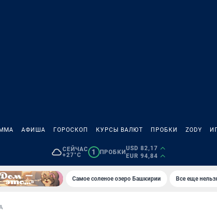
АММА
АФИША
ГОРОСКОП
КУРСЫ ВАЛЮТ
ПРОБКИ
ZODY
И
USD 82,17
СЕЙЧАС
1
ПРОБКИ
+27°C
EUR 94,84
Самое соленое озеро Башкирии
Все еще нельз
А