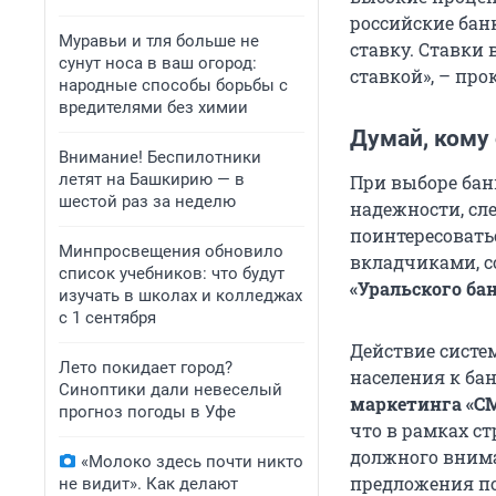
российские бан
Муравьи и тля больше не
ставку. Ставки
сунут носа в ваш огород:
ставкой», – пр
народные способы борьбы с
вредителями без химии
Думай, кому
Внимание! Беспилотники
летят на Башкирию — в
При выборе бан
шестой раз за неделю
надежности, сле
поинтересовать
Минпросвещения обновило
вкладчиками, с
список учебников: что будут
«
Уральского ба
изучать в школах и колледжах
с 1 сентября
Действие систе
Лето покидает город?
населения к ба
Синоптики дали невеселый
маркетинга «С
прогноз погоды в Уфе
что в рамках с
должного внима
«Молоко здесь почти никто
предложения по
не видит». Как делают