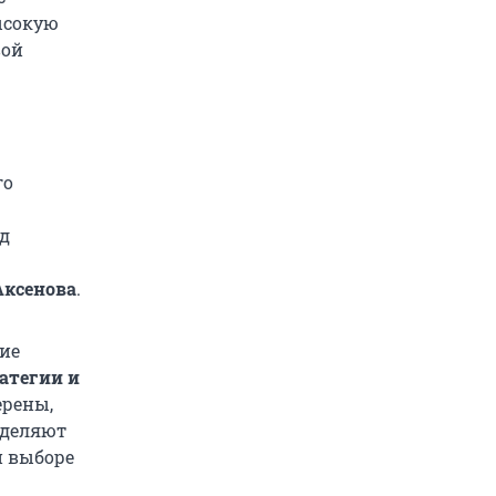
ысокую
вой
го
д
Аксенова
.
ие
атегии и
ерены,
уделяют
и выборе