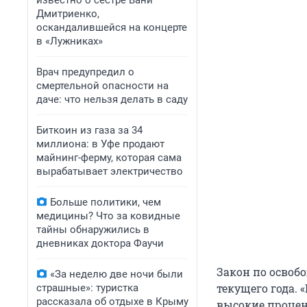
известно о сестре Вани
Дмитриенко,
оскандалившейся на концерте
в «Лужниках»
Врач предупредил о
смертельной опасности на
даче: что нельзя делать в саду
Биткоин из газа за 34
миллиона: в Уфе продают
майнинг-ферму, которая сама
вырабатывает электричество
Больше политики, чем
медицины? Что за ковидные
тайны обнаружились в
дневниках доктора Фаучи
Закон по освоб
«За неделю две ночи были
текущего года. 
страшные»: туристка
рассказала об отдыхе в Крыму
высокие процен