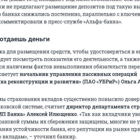
ки не предлагают размещение депозитов под такую в
 в банках снижались постепенно, параллельно с ключе
окомментировали в пресс-службе «Альфа-банка».
 отдаешь деньги
ка для размещения средств, чтобы удостовериться в е
дует посмотреть показатели его деятельности, а также
ся наличием фактов невыполнения обязательств пере
оветует
начальник управления пассивных операций
нка реконструкции и развития
»
(ПАО «УБРиР») Ольга 
мы страхования вкладов существенно повысило довер
нковской системе, считает
директор департамента стр
МП Банка» Алексей Илющенко
. «Так как вкладчики ув
траховой суммы их сбережения защищены, многие не 
ния устойчивости банка, его репутации на рынке пр
 вкладам», – уточнил банкир.