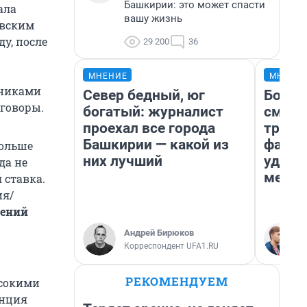
Башкирии: это может спасти
ала
вашу жизнь
овским
у, после
29 200
36
МНЕНИЕ
МНЕНИ
жниками
Север бедный, юг
Боязн
оговоры.
богатый: журналист
сможе
проехал все города
трене
Башкирии — какой из
фавор
больше
них лучший
удерж
да не
месте
 ставка.
ия/
лений
Андрей Бирюков
Корреспондент UFA1.RU
РЕКОМЕНДУЕМ
ысокими
енция