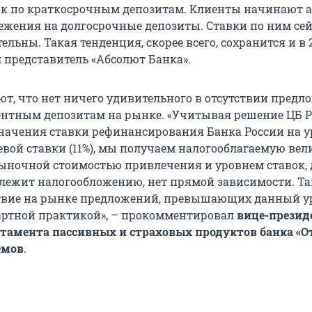
к по краткосрочным депозитам. Клиенты начинают 
ежения на долгосрочные депозиты. Ставки по ним се
ельны. Такая тенденция, скорее всего, сохранится и в 
л представитель «Абсолют Банка».
т, что нет ничего удивительного в отсутствии предл
нтным депозитам на рынке. «Учитывая решение ЦБ Р
начения ставки рефинансирования Банка России на у
вой ставки (11%), мы получаем налогооблагаемую ве
рыночной стоимостью привлечения и уровнем ставок, 
лежит налогообложению, нет прямой зависимости. Т
ствие на рынке предложений, превышающих данный у
артной практикой», – прокомментировал
вице-презид
тамента пассивных и страховых продуктов банка «
емов
.