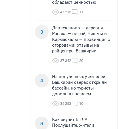
обладают ценностью
47 215
11
Давлеканово — деревня,
3
Раевка — не рай, Чишмы и
Кармаскалы — провинция с
огородами: отзывы на
райцентры Башкирии
37 342
20
На популярных у жителей
4
Башкирии озерах открыли
бассейн, но туристы
довольны не всем
35 253
10
Как звучит БПЛА.
5
Послушайте, жители