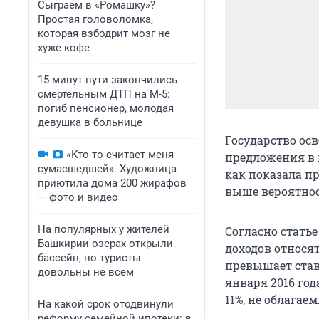
Сыграем в «Ромашку»?
Простая головоломка,
которая взбодрит мозг не
хуже кофе
15 минут пути закончились
смертельным ДТП на М-5:
погиб пенсионер, молодая
девушка в больнице
Государство осв
«Кто-то считает меня
предложения в 
сумасшедшей». Художница
как показала п
приютила дома 200 жирафов
выше вероятно
— фото и видео
На популярных у жителей
Согласно статье
Башкирии озерах открыли
доходов относя
бассейн, но туристы
превышает став
довольны не всем
января 2016 го
11%, не облагае
На какой срок отодвинули
реформу семейной ипотеки: в