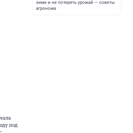
зиме и не потерять урожай — советы
агронома
ачала
оду под
с