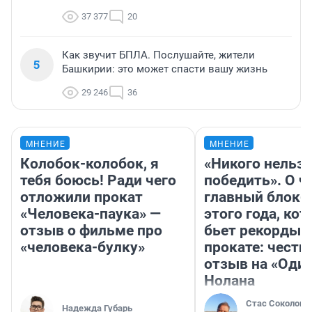
37 377
20
Как звучит БПЛА. Послушайте, жители
5
Башкирии: это может спасти вашу жизнь
29 246
36
МНЕНИЕ
МНЕНИЕ
Колобок-колобок, я
«Никого нельз
тебя боюсь! Ради чего
победить». О ч
отложили прокат
главный блокб
«Человека-паука» —
этого года, ко
отзыв о фильме про
бьет рекорды 
«человека-булку»
прокате: честн
отзыв на «Оди
Нолана
Стас Соколов
Надежда Губарь