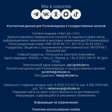
Мы в соцсетях
Контактные данные для Роскомнадзора и государственных органов
Сетевое издание «Уфа1.ру» (18+)
Зарегистрировано Федеральной службой по надзору в сфере связи,
информационных технологий и массовых коммуникаций (Роскомнадзор)
Регистрационный номер СМИ ЭЛ № ФС 77– 84716 от 06.02.2023 г.
Учредитель: Общество с ограниченной ответственностью "ИНТЕРНЕТ
ТЕХНОЛОГИИ"
Главный редактор: Петрушкина Светлана Алексеевна
Адрес редакции: 450006, г. Уфа, ул. Ленина, д. 156, 8 (347) 286-51-96 (доб.
3763)
Электронный адрес редакции:
ufa1@shkulev.ru
Контактные данные для Роскомнадзора и государственных органов:
juristchel@shkulev.ru
Техподдержка:
help@shkulev.ru
Связаться с отделом продаж: моб. 8 (992) 212-32-74, раб. 8 800 2000-383,
доб. 3614,
reklamangs@shkulev.ru
Редакция сайта не несет ответственности за достоверность
информации, содержащейся в рекламных объявлениях.
Информация об ограничениях
Политика использования cookies