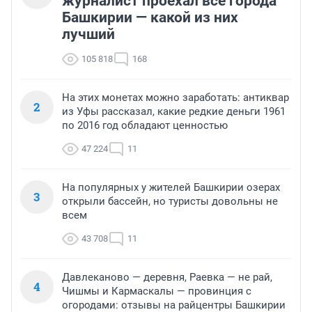
журналист проехал все города
Башкирии — какой из них
лучший
105 818
168
На этих монетах можно заработать: антиквар
2
из Уфы рассказал, какие редкие деньги 1961
по 2016 год обладают ценностью
47 224
11
На популярных у жителей Башкирии озерах
3
открыли бассейн, но туристы довольны не
всем
43 708
11
Давлеканово — деревня, Раевка — не рай,
4
Чишмы и Кармаскалы — провинция с
огородами: отзывы на райцентры Башкирии