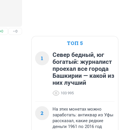
+0
–0
ТОП 5
Север бедный, юг
1
богатый: журналист
проехал все города
Башкирии — какой из
них лучший
103 995
На этих монетах можно
2
заработать: антиквар из Уфы
рассказал, какие редкие
деньги 1961 по 2016 год