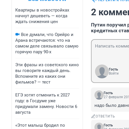
ПЕРЕЙТИ К ПУ
2 комме
Квартиры в новостройках
начнут дешеветь — когда
ждать снижения цен
Путин поручил 
кредитных ста
Все думали, что Орейро и
Арана встречаются: что на
самом деле связывало самую
горячую пару 90-х
Эти фразы из советского кино
Гость
вы говорите каждый день.
Войти
Вспомните из каких они
фильмов? — тест
Гость
ЕГЭ хотят отменить к 2027
27 февраля 201
году: в Госдуме уже
надо было давно
придумали замену. Новости 6
августа
ОТВЕТИТЬ
«Этот малыш бродил по
Гость