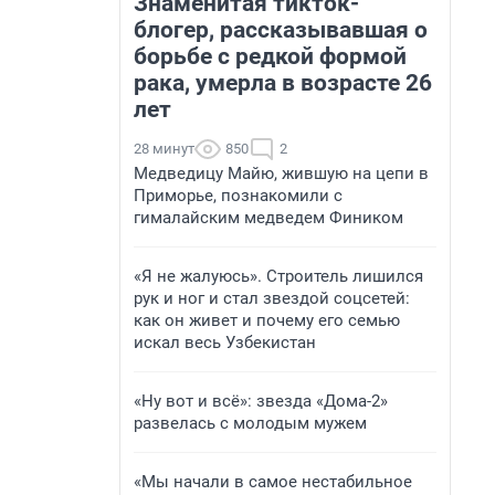
Знаменитая тикток-
блогер, рассказывавшая о
борьбе с редкой формой
рака, умерла в возрасте 26
лет
28 минут
850
2
Медведицу Майю, жившую на цепи в
Приморье, познакомили с
гималайским медведем Фиником
«Я не жалуюсь». Строитель лишился
рук и ног и стал звездой соцсетей:
как он живет и почему его семью
искал весь Узбекистан
«Ну вот и всё»: звезда «Дома-2»
развелась с молодым мужем
«Мы начали в самое нестабильное