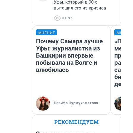
Уфы, который в 90-х
вытащил его из кризиса
31 789
МНЕНИЕ
МНЕНИ
Почему Самара лучше
«Поку
Уфы: журналистка из
мешке
Башкирии впервые
предп
побывала на Волге и
расска
влюбилась
самом
бизне
дешев
Назифа Нурмухаметова
РЕКОМЕНДУЕМ