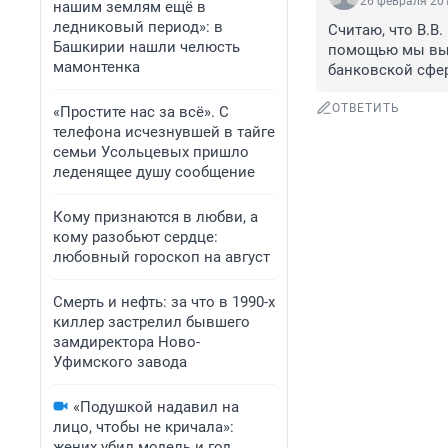
26 февраля 201
нашим землям ещё в
ледниковый период»: в
Считаю, что В.В.
Башкирии нашли челюсть
помощью мы вый
мамонтенка
банковской сфер
ОТВЕТИТЬ
«Простите нас за всё». С
телефона исчезнувшей в тайге
семьи Усольцевых пришло
леденящее душу сообщение
Кому признаются в любви, а
кому разобьют сердце:
любовный гороскоп на август
Смерть и нефть: за что в 1990-х
киллер застрелил бывшего
замдиректора Ново-
Уфимского завода
«Подушкой надавил на
лицо, чтобы не кричала»:
жених убил модель и год