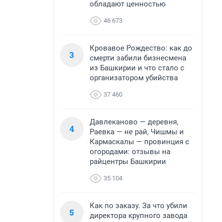
обладают ценностью
46 673
Кровавое Рождество: как до
3
смерти забили бизнесмена
из Башкирии и что стало с
организатором убийства
37 460
Давлеканово — деревня,
4
Раевка — не рай, Чишмы и
Кармаскалы — провинция с
огородами: отзывы на
райцентры Башкирии
35 104
Как по заказу. За что убили
5
директора крупного завода