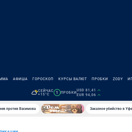
АММА
АФИША
ГОРОСКОП
КУРСЫ ВАЛЮТ
ПРОБКИ
ZODY
И
USD 81,41
СЕЙЧАС
1
ПРОБКИ
+15°C
EUR 94,06
иев против Васимова
Заказное убийство в Уфе