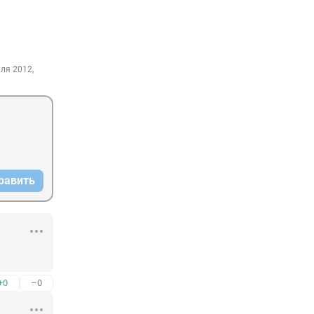
ля 2012,
равить
+0
–0