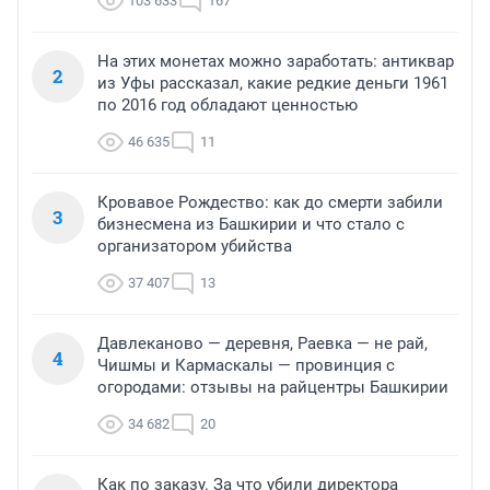
103 633
167
На этих монетах можно заработать: антиквар
2
из Уфы рассказал, какие редкие деньги 1961
по 2016 год обладают ценностью
46 635
11
Кровавое Рождество: как до смерти забили
3
бизнесмена из Башкирии и что стало с
организатором убийства
37 407
13
Давлеканово — деревня, Раевка — не рай,
4
Чишмы и Кармаскалы — провинция с
огородами: отзывы на райцентры Башкирии
34 682
20
Как по заказу. За что убили директора