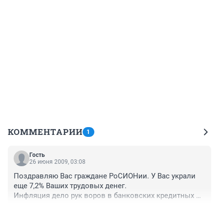
КОММЕНТАРИИ
1
Гость
26 июня 2009, 03:08
Поздравляю Вас граждане РоСИОНии. У Вас украли 
еще 7,2% Ваших трудовых денег.

Инфляция дело рук воров в банковских кредитных 
халатах. Которые кредитными ставками и задают 
+0
–0
темпы обесценивания реальных товаров.