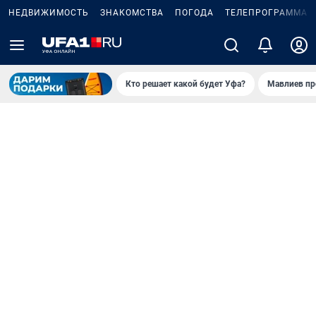
НЕДВИЖИМОСТЬ
ЗНАКОМСТВА
ПОГОДА
ТЕЛЕПРОГРАММА
Кто решает какой будет Уфа?
Мавлиев пр