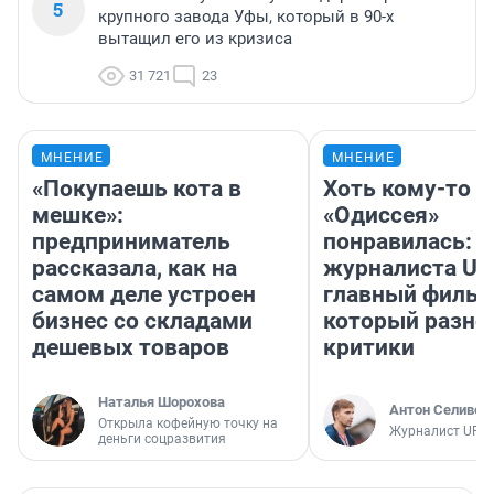
5
крупного завода Уфы, который в 90-х
вытащил его из кризиса
31 721
23
МНЕНИЕ
МНЕНИЕ
«Покупаешь кота в
Хоть кому-то
мешке»:
«Одиссея»
предприниматель
понравилась: 
рассказала, как на
журналиста UF
самом деле устроен
главный фильм
бизнес со складами
который разно
дешевых товаров
критики
Наталья Шорохова
Антон Селивер
Открыла кофейную точку на
Журналист UFA1
деньги соцразвития