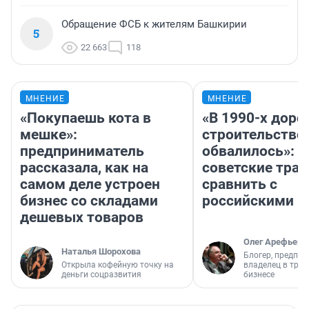
Обращение ФСБ к жителям Башкирии
5
22 663
118
МНЕНИЕ
МНЕНИЕ
«Покупаешь кота в
«В 1990-х дор
мешке»:
строительство
предприниматель
обвалилось»: 
рассказала, как на
советские трас
самом деле устроен
сравнить с
бизнес со складами
российскими
дешевых товаров
Олег Арефьев
Наталья Шорохова
Блогер, предпри
Открыла кофейную точку на
владелец в тра
деньги соцразвития
бизнесе