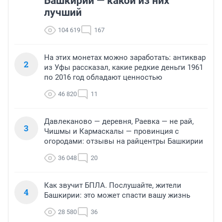
Башкирии — какой из них
лучший
104 619
167
На этих монетах можно заработать: антиквар
2
из Уфы рассказал, какие редкие деньги 1961
по 2016 год обладают ценностью
46 820
11
Давлеканово — деревня, Раевка — не рай,
3
Чишмы и Кармаскалы — провинция с
огородами: отзывы на райцентры Башкирии
36 048
20
Как звучит БПЛА. Послушайте, жители
4
Башкирии: это может спасти вашу жизнь
28 580
36