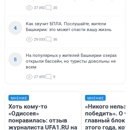
37 092
20
Как звучит БПЛА. Послушайте, жители
4
Башкирии: это может спасти вашу жизнь
29 033
36
На популярных у жителей Башкирии озерах
5
открыли бассейн, но туристы довольны не
всем
27 455
9
МНЕНИЕ
МНЕНИЕ
Хоть кому-то
«Никого нельз
«Одиссея»
победить». О ч
понравилась: отзыв
главный блокб
журналиста UFA1.RU на
этого года, ко