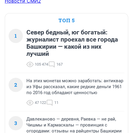
Новости СМИ2
ТОП 5
Север бедный, юг богатый:
1
журналист проехал все города
Башкирии — какой из них
лучший
105 474
167
На этих монетах можно заработать: антиквар
2
из Уфы рассказал, какие редкие деньги 1961
по 2016 год обладают ценностью
47 122
11
Давлеканово — деревня, Раевка — не рай,
3
Чишмы и Кармаскалы — провинция с
огородами: отзывы на райцентры Башкирии