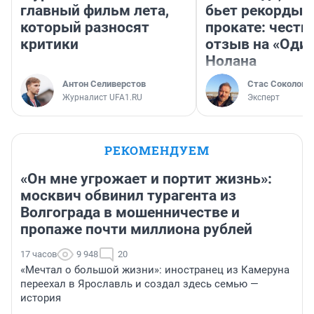
главный фильм лета,
бьет рекорды 
который разносят
прокате: честн
критики
отзыв на «Оди
Нолана
Антон Селиверстов
Стас Соколов
Журналист UFA1.RU
Эксперт
РЕКОМЕНДУЕМ
«Он мне угрожает и портит жизнь»:
москвич обвинил турагента из
Волгограда в мошенничестве и
пропаже почти миллиона рублей
17 часов
9 948
20
«Мечтал о большой жизни»: иностранец из Камеруна
переехал в Ярославль и создал здесь семью —
история