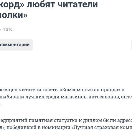
корд» любят читатели
олки»
1 210
 комментарий
месяцев читатели газеты «Комсомольская правда» в
выбирали лучших среди магазинов, автосалонов, апте
.
редприятий памятная статуэтка и диплом были адре
д», победившей в номинации «Лучшая страховая комп