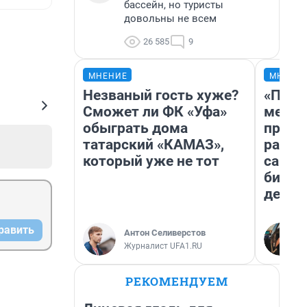
бассейн, но туристы
довольны не всем
26 585
9
МНЕНИЕ
МНЕНИ
Незваный гость хуже?
«Поку
Сможет ли ФК «Уфа»
мешке
обыграть дома
предп
татарский «КАМАЗ»,
расска
который уже не тот
самом
бизне
дешев
равить
Антон Селиверстов
Журналист UFA1.RU
РЕКОМЕНДУЕМ