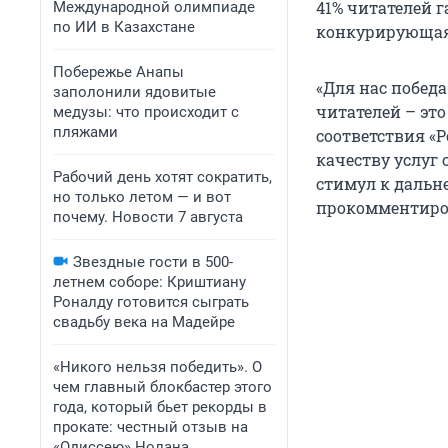
41% читателей 
Международной олимпиаде
по ИИ в Казахстане
конкурирующая 
Побережье Анапы
«Для нас побед
заполонили ядовитые
читателей – эт
медузы: что происходит с
пляжами
соответствия «
качеству услуг
Рабочий день хотят сократить,
стимул к дальн
но только летом — и вот
прокомментиров
почему. Новости 7 августа
Звездные гости в 500-
летнем соборе: Криштиану
Роналду готовится сыграть
свадьбу века на Мадейре
«Никого нельзя победить». О
чем главный блокбастер этого
года, который бьет рекорды в
прокате: честный отзыв на
«Одиссею» Нолана