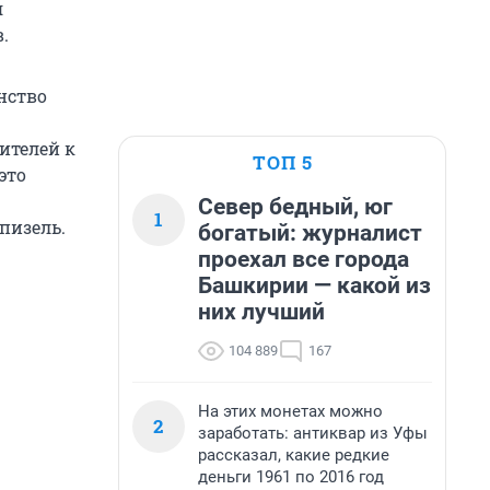
я
.
нство
ителей к
ТОП 5
это
Север бедный, юг
1
пизель.
богатый: журналист
проехал все города
Башкирии — какой из
них лучший
104 889
167
На этих монетах можно
2
заработать: антиквар из Уфы
рассказал, какие редкие
деньги 1961 по 2016 год