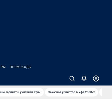
ГРЫ
ПРОМОКОДЫ
ные зарплаты учителей Уфы
Заказное убийство в Уфе 2000-х
Каким