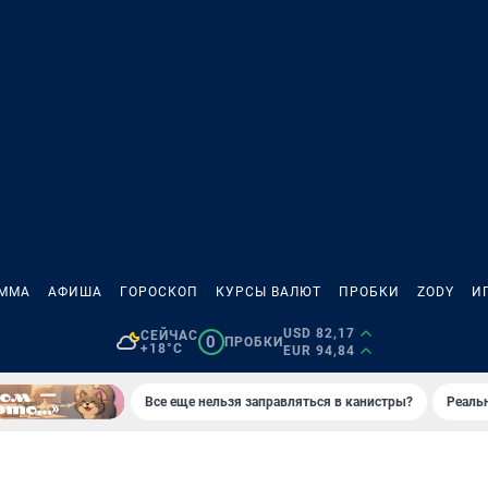
АММА
АФИША
ГОРОСКОП
КУРСЫ ВАЛЮТ
ПРОБКИ
ZODY
И
USD 82,17
СЕЙЧАС
0
ПРОБКИ
+18°C
EUR 94,84
Все еще нельзя заправляться в канистры?
Реаль