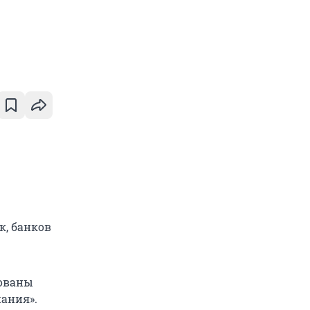
к, банков
сованы
ания».