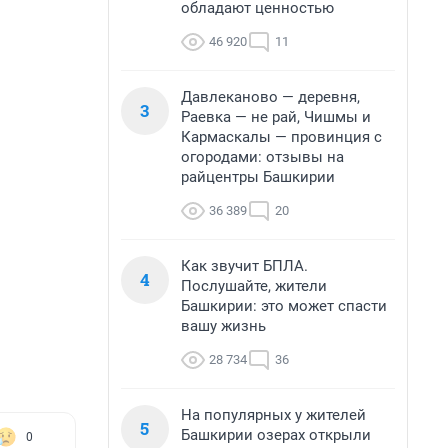
обладают ценностью
46 920
11
Давлеканово — деревня,
3
Раевка — не рай, Чишмы и
Кармаскалы — провинция с
огородами: отзывы на
райцентры Башкирии
36 389
20
Как звучит БПЛА.
4
Послушайте, жители
Башкирии: это может спасти
вашу жизнь
28 734
36
На популярных у жителей
5
Башкирии озерах открыли
0