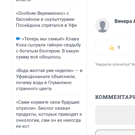
«Особняк Веремеенко» с
бассейном и скульптурами
Венера 
Посейдона спрятался в Уфе
«Теперь мы семья!» Клава
Кока сыграла тайную свадьбу
0
с богатым блогером. В какую
сумму всё обошлось
Увидели опечатку? В
«Вода желтая уже неделю» — в
Уфаводоканале объяснили,
почему вода в Глумилино
странного цвета
КОММЕНТАР
«Сами кормите свои будущие
опухоли». Биолог назвал
продукты, которые приводят к
онкологии, сам он их никогда
не ест