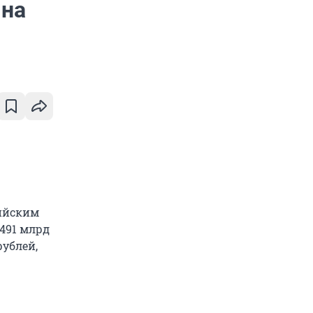
 на
сийским
 491 млрд
рублей,