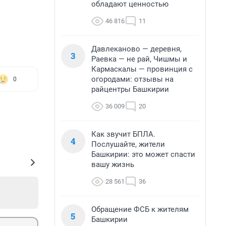
обладают ценностью
46 816
11
Давлеканово — деревня,
3
Раевка — не рай, Чишмы и
Кармаскалы — провинция с
огородами: отзывы на
0
райцентры Башкирии
36 009
20
Как звучит БПЛА.
4
Послушайте, жители
Башкирии: это может спасти
вашу жизнь
28 561
36
Обращение ФСБ к жителям
5
Башкирии