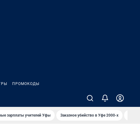
ГРЫ
ПРОМОКОДЫ
ные зарплаты учителей Уфы
Заказное убийство в Уфе 2000-х
Каким