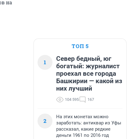
ов на
ТОП 5
Север бедный, юг
1
богатый: журналист
проехал все города
Башкирии — какой из
них лучший
104 595
167
На этих монетах можно
2
заработать: антиквар из Уфы
рассказал, какие редкие
деньги 1961 по 2016 год