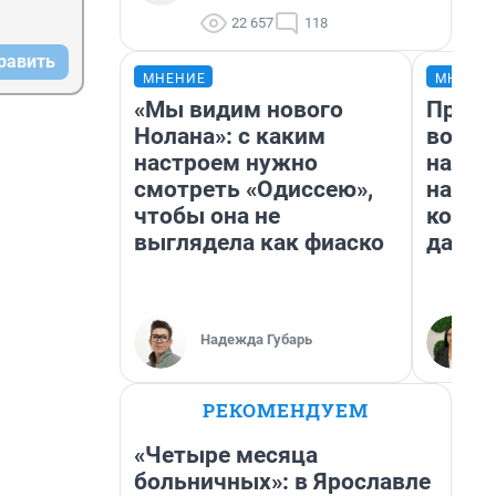
22 657
118
равить
МНЕНИЕ
МНЕНИ
«Мы видим нового
Прода
Нолана»: с каким
возьм
настроем нужно
нам г
смотреть «Одиссею»,
налог
чтобы она не
косне
выглядела как фиаско
даже 
Надежда Губарь
РЕКОМЕНДУЕМ
«Четыре месяца
больничных»: в Ярославле