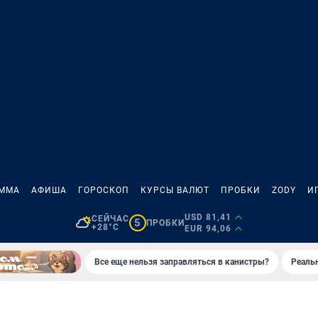
АММА
АФИША
ГОРОСКОП
КУРСЫ ВАЛЮТ
ПРОБКИ
ZODY
И
USD 81,41
СЕЙЧАС
5
ПРОБКИ
+28°C
EUR 94,06
Все еще нельзя заправляться в канистры?
Реаль