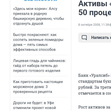
Активы 
«Здесь мои корни»: Алсу
50 проц
приехала в родную
башкирскую деревню, чтобы
отдохнуть душой
8 октября 2008, 11:38
Быстро покраснеют: как
Написать
соспеть зеленые помидоры
дома — пять самых
эффективных способов
Лицевая гладь для чайников:
гайд от набора петель до
первого готового изделия
Банк «Уралсиб»
стандартам бухг
Как приготовить настоящее
мороженое дома: 3
рублей. За трет
проверенных рецепта
отмечается в с
Дороги не будет: в Уфе
Рост активов з
отменили проект новой