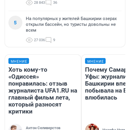
28 843
36
На популярных у жителей Башкирии озерах
5
открыли бассейн, но туристы довольны не
всем
27 036
9
МНЕНИЕ
МНЕНИЕ
Хоть кому-то
Почему Самара
«Одиссея»
Уфы: журналис
понравилась: отзыв
Башкирии впе
журналиста UFA1.RU на
побывала на Во
главный фильм лета,
влюбилась
который разносят
критики
Антон Селиверстов
Назифа Нурму