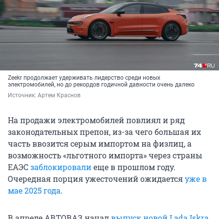
Zeekr продолжает удерживать лидерство среди новых
электромобилей, но до рекордов годичной давности очень далеко
Источник: 
Артем Краснов
На продажи электромобилей повлиял и ряд
законодательных препон, из-за чего большая их
часть ввозится серым импортом на физлиц, а
возможность «льготного импорта» через страны
ЕАЭС
заблокировали
еще в прошлом году.
Очередная порция ужесточений ожидается
уже в
мае 2025 года
.
В апреле АВТОВАЗ начал
выпуск новой Lada Iskra
,