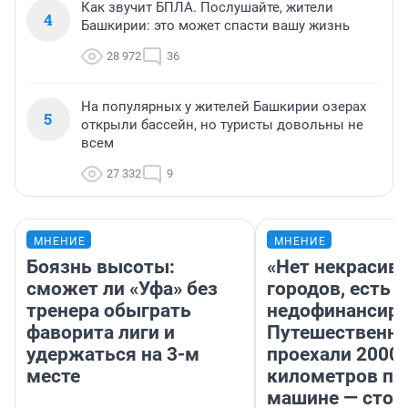
Как звучит БПЛА. Послушайте, жители
4
Башкирии: это может спасти вашу жизнь
28 972
36
На популярных у жителей Башкирии озерах
5
открыли бассейн, но туристы довольны не
всем
27 332
9
МНЕНИЕ
МНЕНИЕ
Боязнь высоты:
«Нет некрасив
сможет ли «Уфа» без
городов, есть
тренера обыграть
недофинансиро
фаворита лиги и
Путешественн
удержаться на 3-м
проехали 2000
месте
километров по 
машине — стои