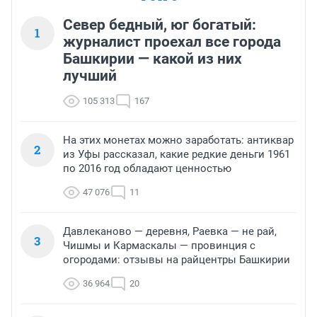
Север бедный, юг богатый:
1
журналист проехал все города
Башкирии — какой из них
лучший
105 313
167
На этих монетах можно заработать: антиквар
2
из Уфы рассказал, какие редкие деньги 1961
по 2016 год обладают ценностью
47 076
11
Давлеканово — деревня, Раевка — не рай,
3
Чишмы и Кармаскалы — провинция с
огородами: отзывы на райцентры Башкирии
36 964
20