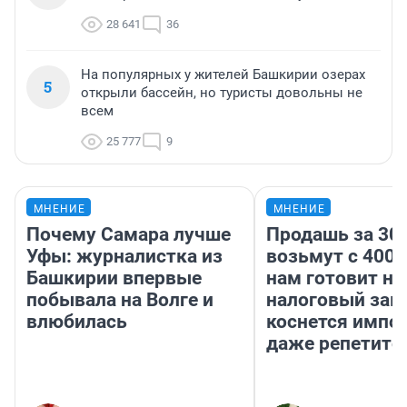
28 641
36
На популярных у жителей Башкирии озерах
5
открыли бассейн, но туристы довольны не
всем
25 777
9
МНЕНИЕ
МНЕНИЕ
Почему Самара лучше
Продашь за 300
Уфы: журналистка из
возьмут с 4000
Башкирии впервые
нам готовит н
побывала на Волге и
налоговый зако
влюбилась
коснется импор
даже репетито