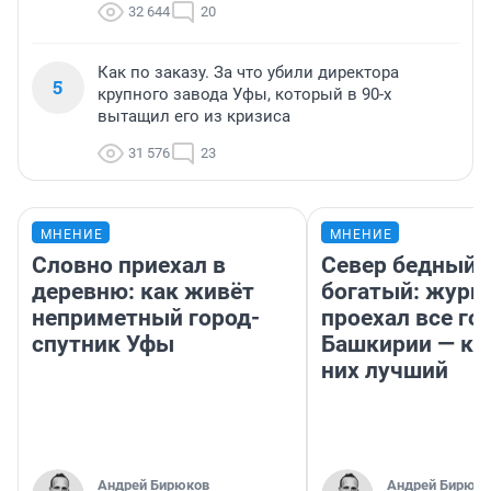
32 644
20
Как по заказу. За что убили директора
5
крупного завода Уфы, который в 90-х
вытащил его из кризиса
31 576
23
МНЕНИЕ
МНЕНИЕ
Словно приехал в
Север бедный,
деревню: как живёт
богатый: журн
неприметный город-
проехал все го
спутник Уфы
Башкирии — ка
них лучший
Андрей Бирюков
Андрей Бирюко