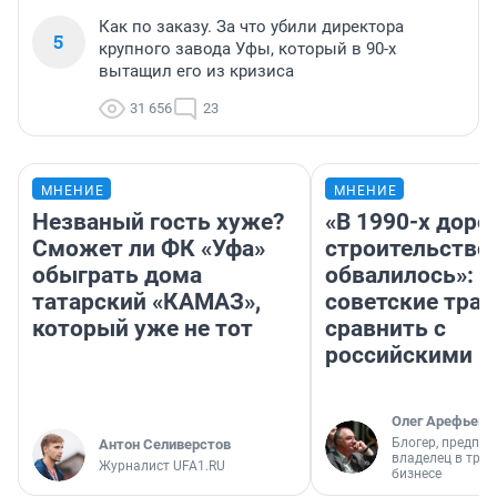
Как по заказу. За что убили директора
5
крупного завода Уфы, который в 90-х
вытащил его из кризиса
31 656
23
МНЕНИЕ
МНЕНИЕ
Незваный гость хуже?
«В 1990-х дор
Сможет ли ФК «Уфа»
строительство
обыграть дома
обвалилось»: 
татарский «КАМАЗ»,
советские трас
который уже не тот
сравнить с
российскими
Олег Арефьев
Блогер, предпри
Антон Селиверстов
владелец в тра
Журналист UFA1.RU
бизнесе