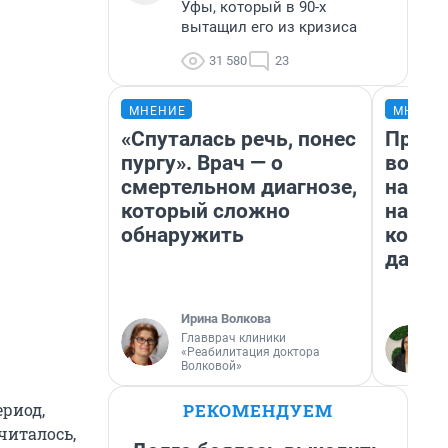
Уфы, который в 90-х
вытащил его из кризиса
31 580
23
МНЕНИЕ
МНЕНИ
«Спуталась речь, понес
Прода
пургу». Врач — о
возьм
смертельном диагнозе,
нам г
который сложно
налог
обнаружить
косне
даже 
Ирина Волкова
Главврач клиники
«Реабилитация доктора
Волковой»
РЕКОМЕНДУЕМ
ериод,
читалось,