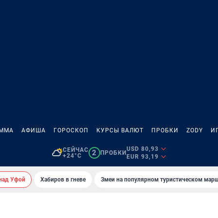
АММА
АФИША
ГОРОСКОП
КУРСЫ ВАЛЮТ
ПРОБКИ
ZODY
И
USD 80,93
СЕЙЧАС
2
ПРОБКИ
+24°C
EUR 93,19
над Уфой
Хабиров в гневе
Змеи на популярном туристическом мар