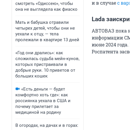
и в случае
с ва
смотреть «Одиссею», чтобы
она не выглядела как фиаско
Lada заискри
Мать и бабушка отравили
четырех детей, чтобы они не
АВТОВАЗ пока 
уехали к отцу, — тела
информации СМИ
пролежали в квартире 13 дней
июне 2024 года.
Роспатента засв
«Год они дрались»: как
сложилась судьба мейн-кунов,
которых пристраивали в
добрые руки. 10 приветов от
больших кошек
«Есть деньги — будет
комфортно хоть где»: как
россиянка уехала в США и
почему прилетает за
медициной на родину
В огородах, на дачах и в горах: