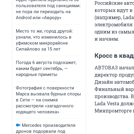
Российские авт
пользователя под санкциями:
которых идут в 
не пора ли переходить на
(например, Lada
Android или «Аврору»
электромобиля 
Место то же, город другой:
одним из самых 
узнали, что изменилось в
и начнем.
уфимском микрорайоне
Сипайлово за 15 лет
Кросс в квад
Погода 6 августа подскажет,
АВТОВАЗ начал 
каким будет сентябрь, —
директор проду
народные приметы
Дизайн автомоб
Фотография с поверхности
Финальный вари
Марса вызвала бурные споры
производства. В
в Сети — на снимке
Lada Vesta долж
рассмотрели «загадочного
Минпромторге н
ходящего человека»
Mercedes производителя
дронов подорвали под