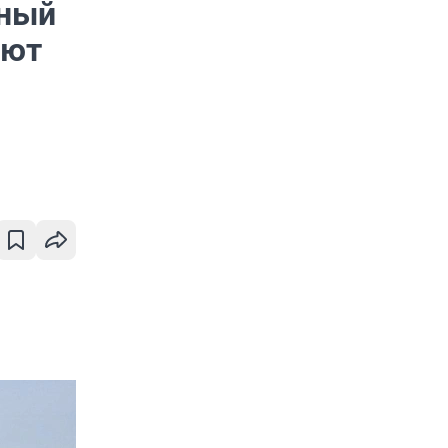
чный
ают