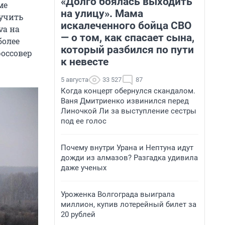
«Долго боялась выходить
ме
на улицу». Мама
лучить
искалеченного бойца СВО
va на
— о том, как спасает сына,
более
который разбился по пути
россовер
к невесте
5 августа
33 527
87
Когда концерт обернулся скандалом.
Ваня Дмитриенко извинился перед
Линочкой Ли за выступление сестры
под ее голос
Почему внутри Урана и Нептуна идут
дожди из алмазов? Разгадка удивила
даже ученых
Уроженка Волгограда выиграла
миллион, купив лотерейный билет за
20 рублей