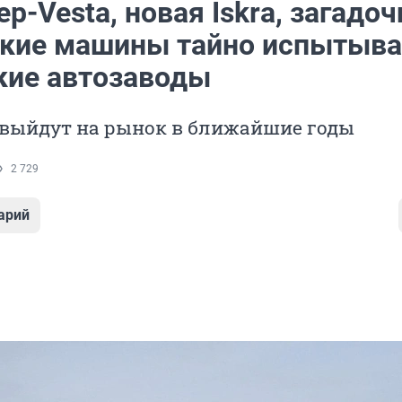
р-Vesta, новая Iskra, загадо
акие машины тайно испытыв
кие автозаводы
 выйдут на рынок в ближайшие годы
2 729
арий