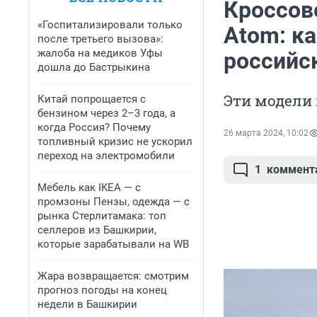
Кроссове
«Госпитализировали только
Atom: к
после третьего вызова»:
жалоба на медиков Уфы
российс
дошла до Бастрыкина
Эти модели
Китай попрощается с
бензином через 2–3 года, а
когда Россия? Почему
26 марта 2024, 10:02
топливный кризис не ускорил
переход на электромобили
1
коммент
Мебель как IKEA — с
промзоны Пензы, одежда — с
рынка Стерлитамака: топ
селлеров из Башкирии,
которые зарабатывали на WB
Жара возвращается: смотрим
прогноз погоды на конец
недели в Башкирии