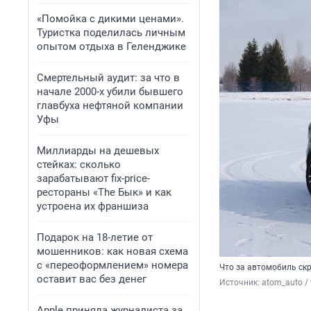
«Помойка с дикими ценами».
Туристка поделилась личным
опытом отдыха в Геленджике
Смертельный аудит: за что в
начале 2000-х убили бывшего
главбуха нефтяной компании
Уфы
Миллиарды на дешевых
стейках: сколько
зарабатывают fix-price-
рестораны «The Бык» и как
устроена их франшиза
Подарок на 18-летие от
мошенников: как новая схема
с «переоформлением» номера
Что за автомобиль ск
оставит вас без денег
Источник: 
atom_auto / 
Apple приняла журналиста за