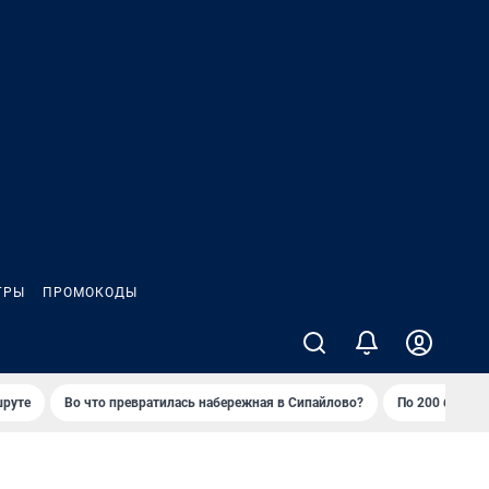
ГРЫ
ПРОМОКОДЫ
шруте
Во что превратилась набережная в Сипайлово?
По 200 баллов