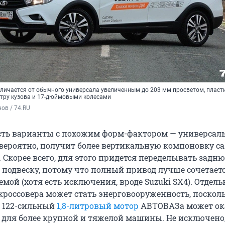
отличается от обычного универсала увеличенным до 203 мм просветом, плас
тру кузова и 17-дюймовыми колесами
ов / 74.RU
есть варианты с похожим форм-фактором — универса
 вероятно, получит более вертикальную компоновку с
 Скорее всего, для этого придется переделывать задн
подвеску, потому что полный привод лучше сочетаетс
мой (хотя есть исключения, вроде Suzuki SX4). Отдел
кроссовера может стать энерговооруженность, поскол
 122-сильный
1,8-литровый мотор
АВТОВАЗа может ок
для более крупной и тяжелой машины. Не исключено, 