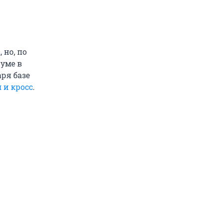
a
, но, по
уме в
ря базе
 и кросс
.