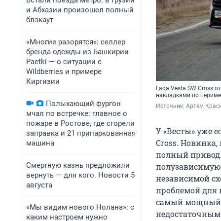
Встали поезда метро: в Грузии
и Абхазии произошел полный
блэкаут
«Многие разорятся»: селлер
бренда одежды из Башкирии
Paetki — о ситуации с
Wildberries и примере
Киргизии
Lada Vesta SW Cross 
накладками по периме
Полыхающий фургон
Источник: 
Артем Красн
мчал по встречке: главное о
пожаре в Ростове, где сгорели
У «Весты» уже 
заправка и 21 припаркованная
Cross. Новинка,
машина
полный привод.
Смертную казнь предложили
полузависимую 
вернуть — для кого. Новости 5
независимой схе
августа
проблемой для 
самый мощный
«Мы видим нового Нолана»: с
недостаточным 
каким настроем нужно