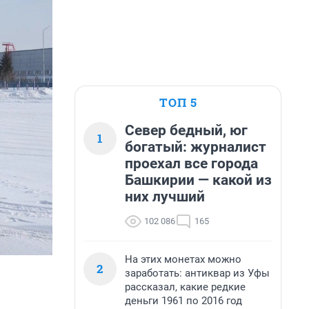
ТОП 5
Север бедный, юг
1
богатый: журналист
проехал все города
Башкирии — какой из
них лучший
102 086
165
На этих монетах можно
2
заработать: антиквар из Уфы
рассказал, какие редкие
деньги 1961 по 2016 год