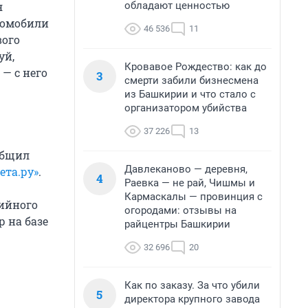
обладают ценностью
я
втомобили
46 536
11
вого
уй,
Кровавое Рождество: как до
— с него
3
смерти забили бизнесмена
из Башкирии и что стало с
организатором убийства
37 226
13
общил
Давлеканово — деревня,
ета.ру»
.
4
Раевка — не рай, Чишмы и
Кармаскалы — провинция с
ийного
огородами: отзывы на
р на базе
райцентры Башкирии
32 696
20
Как по заказу. За что убили
5
директора крупного завода