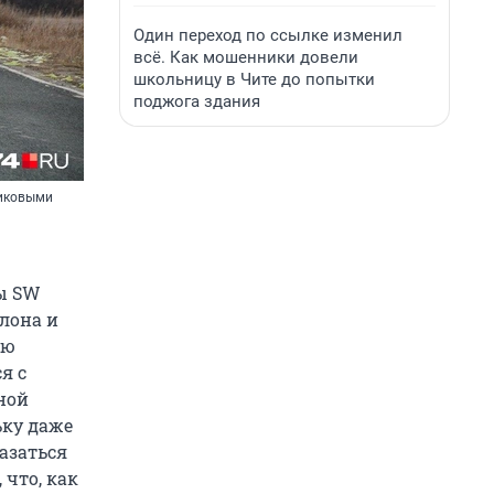
Один переход по ссылке изменил
всё. Как мошенники довели
школьницу в Чите до попытки
поджога здания
тиковыми
лы SW
алона и
юю
я с
ьной
ьку даже
азаться
что, как