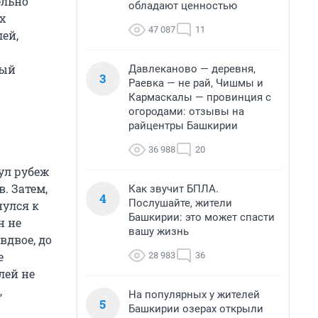
ельно
обладают ценностью
х
47 087
11
ей,
рый
Давлеканово — деревня,
3
Раевка — не рай, Чишмы и
Кармаскалы — провинция с
огородами: отзывы на
райцентры Башкирии
36 988
20
нул рубеж
. Затем,
Как звучит БПЛА.
4
Послушайте, жители
нулся к
Башкирии: это может спасти
н не
вашу жизнь
вдвое, до
е
28 983
36
лей не
,
На популярных у жителей
5
Башкирии озерах открыли