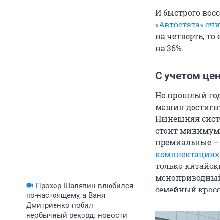
И быстрого вос
«Автостата» сч
на четверть, то
на 36%.
С учетом цен
Но прошлый год
машин достигну
Нынешняя систе
стоит минимум 
премиальные — 
комплектациях
только китайск
моноприводный 
Прохор Шаляпин влюбился
семейный кросс
по-настоящему, а Ваня
Дмитриенко побил
необычный рекорд: новости