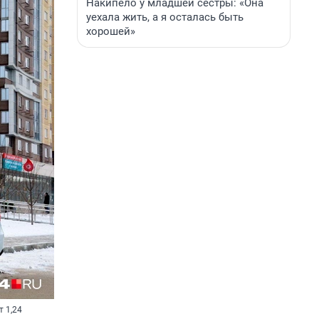
Накипело у младшей сестры: «Она
уехала жить, а я осталась быть
хорошей»
т 1,24