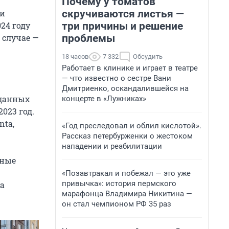
Почему у томатов
скручиваются листья —
ки
три причины и решение
24 году
проблемы
 случае —
18 часов
7 332
Обсудить
Работает в клинике и играет в театре
— что известно о сестре Вани
Дмитриенко, оскандалившейся на
оданных
концерте в «Лужниках»
023 год.
nta,
«Год преследовал и облил кислотой».
Рассказ петербурженки о жестоком
нападении и реабилитации
нные
«Позавтракал и побежал — это уже
привычка»: история пермского
за
марафонца Владимира Никитина —
он стал чемпионом РФ 35 раз