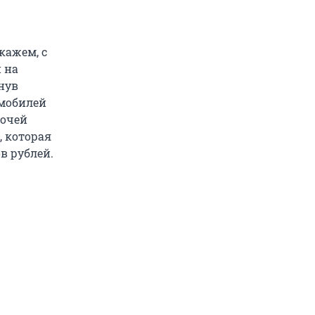
кажем, с
й на
нув
омобилей
бочей
, которая
в рублей.