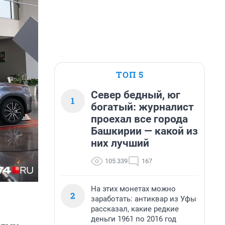
ТОП 5
Север бедный, юг
1
богатый: журналист
проехал все города
Башкирии — какой из
них лучший
105 339
167
На этих монетах можно
2
заработать: антиквар из Уфы
рассказал, какие редкие
деньги 1961 по 2016 год