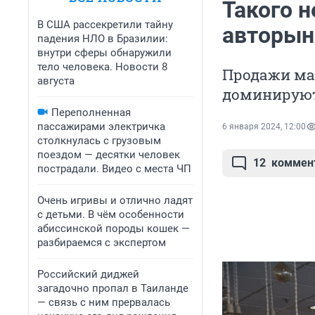
Такого н
В США рассекретили тайну
авторын
падения НЛО в Бразилии:
внутри сферы обнаружили
тело человека. Новости 8
Продажи ма
августа
доминирую
Переполненная
пассажирами электричка
6 января 2024, 12:00
столкнулась с грузовым
поездом — десятки человек
12
коммен
пострадали. Видео с места ЧП
Очень игривы и отлично ладят
с детьми. В чём особенности
абиссинской породы кошек —
разбираемся с экспертом
Российский диджей
загадочно пропал в Таиланде
— связь с ним прервалась