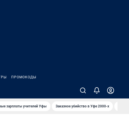
ГРЫ
ПРОМОКОДЫ
ные зарплаты учителей Уфы
Заказное убийство в Уфе 2000-х
Каким