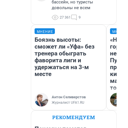
бассейн, но туристы
довольны не всем
27 361
9
МНЕНИЕ
МНЕНИ
Боязнь высоты:
«Нет 
сможет ли «Уфа» без
городо
тренера обыграть
недоф
фаворита лиги и
Путеш
удержаться на 3-м
проех
месте
килом
машин
того
Антон Селиверстов
Журналист UFA1.RU
РЕКОМЕНДУЕМ