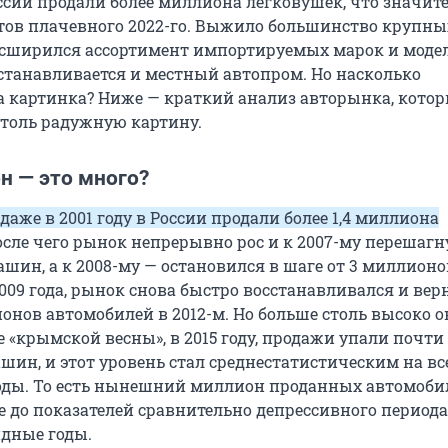
оссии продали более миллиона легковушек, что значит
тов плачевного 2022-го. Выжило большинство крупны
асширился ассортимент импортируемых марок и модел
станавливается и местный автопром. Но насколько
а картинка? Ниже — краткий анализ авторынка, кото
столь радужную картину.
н — это много?
даже в 2001 году в России продали более 1,4 миллиона
после чего рынок непрерывно рос и к 2007-му перешаг
шин, а к 2008-му — остановился в шаге от 3 миллионов
009 года, рынок снова быстро восстанавливался и вер
онов автомобилей в 2012-м. Но больше столь высоко о
е «крымской весны», в 2015 году, продажи упали почти 
шин, и этот уровень стал среднестатистическим на вс
ды. То есть нынешний миллион проданных автомоби
е до показателей сравнительно депрессивного периода
дные годы.