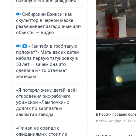
накануне его дня рождения
Сибирский Бэнкси: как
скульптор в черной маске
развешивает загадочные арт-
объекты — видео
«Как тебя в гроб такую
положат?» Мать двоих детей
набила первую татуировку в
50 лет — зачем она это
сделала и что отвечает
хейтерам
«Я потерял жену, детей, всё»:
откровения экс-рабочего
уфимской «Лампочки» о
долгах по зарплате и
закрытии завода
В России продано бол
Источник: 
Дарья Пона 
«Финал не совпал с
ожиданиями»: стоит ли