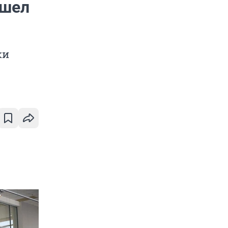
ишел
ки