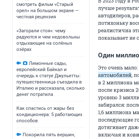
В 2023 году в Р
смотреть фильм «Старый
лучше результа
орел» на большом экране —
автодилеров, р
честная рецензия
потихоньку вос
реалистична эт
«Загорали стоя»: чему
радуются и чем недовольны
показывает не 
отдыхающие на солёных
озёрах
Один миллио
Лимонные сады,
Это очень мало:
европейский Байкал и
автомобилей
, 
очередь к статуе Джульетты:
путешественница съездила в
в 2 миллиона ма
Италию и рассказала, сколько
после кризиса 2
денег потратила
уровню 3 милли
забирался: посл
Как спастись от жары без
1,6 миллиона ма
кондиционера: 5 работающих
последующие го
способов
дотягивает даж
включая и кови
Покорила пять вершин,