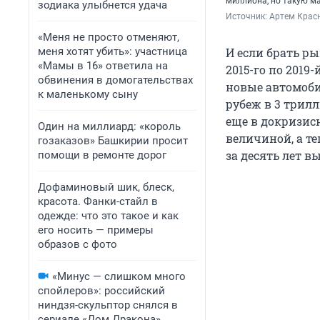
миллиона, но такую 
зодиака улыбнется удача
Источник: 
Артем Красн
«Меня не просто отменяют,
меня хотят убить»: участница
И если брать ры
«Мамы в 16» ответила на
2015-го по 2019
обвинения в домогательствах
новые автомоби
к маленькому сыну
рубеж в 3 трил
еще в докризис
Один на миллиард: «король
величиной, а т
гозаказов» Башкирии просит
за десять лет в
помощи в ремонте дорог
Дофаминовый шик, блеск,
красота. Фанки-стайл в
одежде: что это такое и как
его носить — примеры
образов с фото
«Минус — слишком много
спойлеров»: российский
ниндзя-скульптор снялся в
сериале «Дом Дракона».