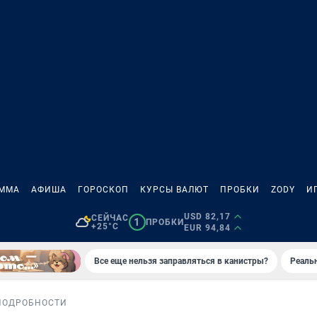
АММА
АФИША
ГОРОСКОП
КУРСЫ ВАЛЮТ
ПРОБКИ
ZODY
И
USD 82,17
СЕЙЧАС
1
ПРОБКИ
+25°C
EUR 94,84
Все еще нельзя заправляться в канистры?
Реаль
ПОДРОБНОСТИ