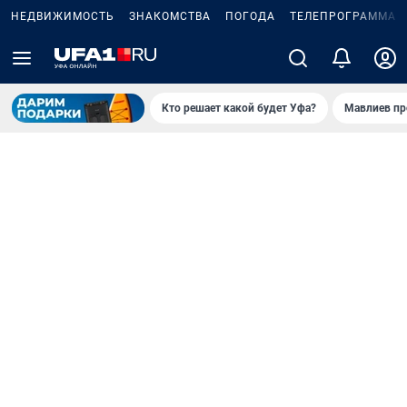
НЕДВИЖИМОСТЬ
ЗНАКОМСТВА
ПОГОДА
ТЕЛЕПРОГРАММА
Кто решает какой будет Уфа?
Мавлиев пр