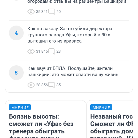
огородами: отзывы на райцентры Башкирии
35 341
20
Как по заказу. За что убили директора
4
крупного завода Уфы, который в 90-х
вытащил его из кризиса
31 845
23
Как звучит БПЛА. Послушайте, жители
5
Башкирии: это может спасти вашу жизнь
28 356
35
МНЕНИЕ
МНЕНИЕ
Боязнь высоты:
Незваный гост
сможет ли «Уфа» без
Сможет ли ФК 
тренера обыграть
обыграть дома