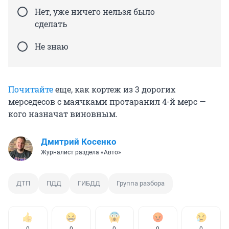
Нет, уже ничего нельзя было
сделать
Не знаю
Почитайте
еще, как кортеж из 3 дорогих
мерседесов с маячками протаранил 4-й мерс —
кого назначат виновным.
Дмитрий Косенко
Журналист раздела «Авто»
ДТП
ПДД
ГИБДД
Группа разбора
0
0
0
0
0