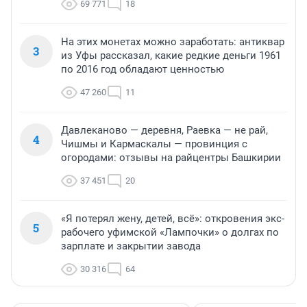
69 771
18
На этих монетах можно заработать: антиквар
3
из Уфы рассказал, какие редкие деньги 1961
по 2016 год обладают ценностью
47 260
11
Давлеканово — деревня, Раевка — не рай,
4
Чишмы и Кармаскалы — провинция с
огородами: отзывы на райцентры Башкирии
37 451
20
«Я потерял жену, детей, всё»: откровения экс-
5
рабочего уфимской «Лампочки» о долгах по
зарплате и закрытии завода
30 316
64