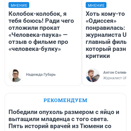
МНЕНИЕ
МНЕНИЕ
Колобок-колобок, я
Хоть кому-то
тебя боюсь! Ради чего
«Одиссея»
отложили прокат
понравилась: 
«Человека-паука» —
журналиста UF
отзыв о фильме про
главный фильм
«человека-булку»
который разно
критики
Антон Селивер
Надежда Губарь
Журналист UFA1
РЕКОМЕНДУЕМ
Победили опухоль размером с яйцо и
вытащили младенца с того света.
Пять историй врачей из Тюмени со