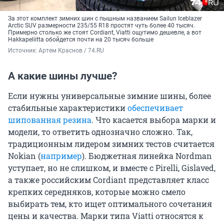
За этот комплект зимних шин c пышным названием Sailun Iceblazer
Arctic SUV размерности 235/55 R18 простят чуть более 40 тысяч.
Примерно столько же стоят Cordiant, Viatti ощутимо дешевле, а вот
Hakkapeliitta обойдется почти на 20 тысяч больше
Источник: 
Артем Краснов / 74.RU
А какие шины лучше?
Если нужны универсальные зимние шины, более
стабильные характеристики
обеспечивает
шипованная резина
. Что касается выбора марки и
модели, то ответить однозначно сложно. Так,
традиционным лидером зимних тестов считается
Nokian (
например
). Бюджетная линейка Nordman
уступает, но не слишком, и вместе с Pirelli, Gislaved,
а также российским Cordiant представляет класс
крепких середняков, которые можно смело
выбирать тем, кто ищет оптимального сочетания
цены и качества. Марки типа Viatti относятся к