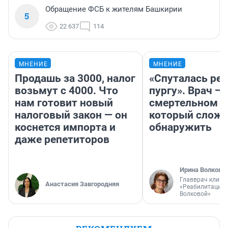
Обращение ФСБ к жителям Башкирии
5
22 637
114
МНЕНИЕ
МНЕНИЕ
Продашь за 3000, налог
«Спуталась реч
возьмут с 4000. Что
пургу». Врач — 
нам готовит новый
смертельном д
налоговый закон — он
который слож
коснется импорта и
обнаружить
даже репетиторов
Ирина Волкова
Главврач клини
Анастасия Завгородняя
«Реабилитация 
Волковой»