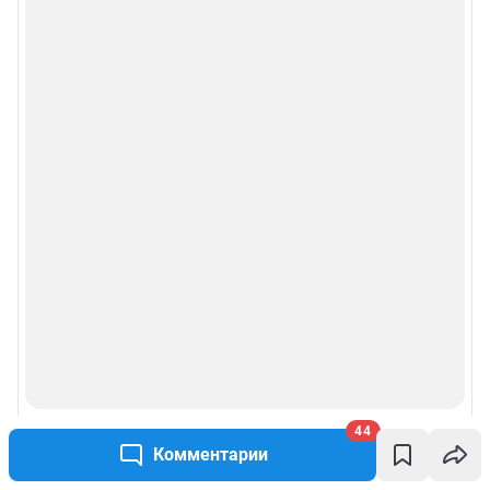
Политика конфиденциальности и обработки персональных данных и
правила использования сайта
Пользовательское соглашение сервиса «Подписка без баннерной
рекламы»
© ООО «Сеть городских порталов»
© ООО «Интернет Технологии»
44
Комментарии