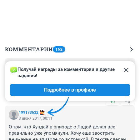
КОММЕНТАРИИ
162
Гость
10 июня 2017, 00:38
Получай награды за комментарии и другие 
задания!
Раньше правила требовали ПРОПУСТИТЬ пешеходов, 
а равно ждать, пока не пройдут все пешеходы, 
Подробнее в профиле
траекторию движения которых вы пересекаете, как 
бы далеко они ни были. 

+0
–0
По новым правилам вы обязаны УСТУПИТЬ дорогу 
пешеходу, а равно не вызвать своими действиями 
199173632
изменение скорости либо направления движения 
3 июня 2017, 00:11
пешехода.
О том, что Хундай в эпизоде с Ладой делал все 
правильно уже упомянули. Хочу еще заострить 
внимание на эпизоде со встречкой. В тексте сделана 