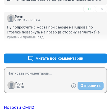
оговорка про то, что водитель на главной нарушал. 
+1
–0
На самом деле в ПДД нет никаких оговорок. 
Выезжающий со второстепенной обязан уступить 
Гость
ВСЕМ, двигающимся по главной, что бы они там на 
2 июня 2017, 14:43
главной ни делали. Т.е. случись ДТП, того водителя, 
Ну попробуйте с моста при съезде на Кирова по 
конечно, привлекли бы за езду по встречке, но 
стрелке повернуть на право (в сторону Теплотеха) в 
виноват бы был автор видео. А вообще лучше 
крайний правый ряд.
смотреть во все стороны всегда. Даже на главной. 
Если конечно нет острого желания доказывать 
+0
–0
дураку свою правоту.
Читать все комментарии
Гость
Отправить
Войти
Новости СМИ2