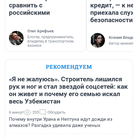
сравнить с
кредит, — к не
российскими
приехала служ
безопасности
Олег Арефьев
Блогер, предприниматель,
Ксения Владим
владелец в транспортном
Автор мнения
бизнесе
РЕКОМЕНДУЕМ
«Я не жалуюсь». Строитель лишился
рук и ног и стал звездой соцсетей: как
он живет и почему его семью искал
весь Узбекистан
6 минут
205
Обсудить
Почему внутри Урана и Нептуна идут дожди из
алмазов? Разгадка удивила даже ученых