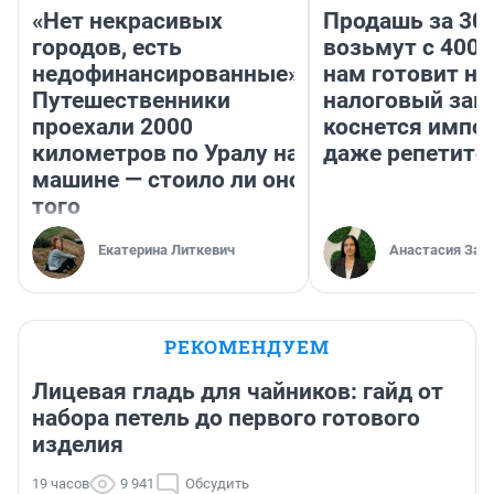
«Нет некрасивых
Продашь за 300
городов, есть
возьмут с 4000
недофинансированные».
нам готовит н
Путешественники
налоговый зако
проехали 2000
коснется импор
километров по Уралу на
даже репетито
машине — стоило ли оно
того
Екатерина Литкевич
Анастасия Зав
РЕКОМЕНДУЕМ
Лицевая гладь для чайников: гайд от
набора петель до первого готового
изделия
19 часов
9 941
Обсудить