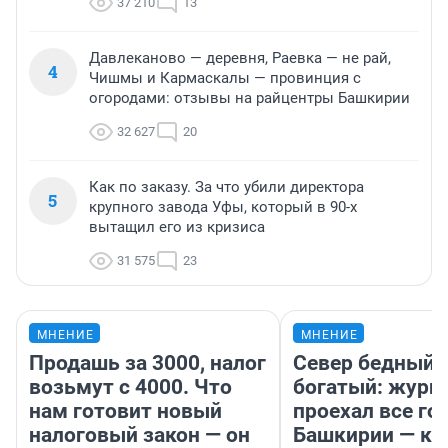
37 210
13
Давлеканово — деревня, Раевка — не рай,
4
Чишмы и Кармаскалы — провинция с
огородами: отзывы на райцентры Башкирии
32 627
20
Как по заказу. За что убили директора
5
крупного завода Уфы, который в 90-х
вытащил его из кризиса
31 575
23
МНЕНИЕ
МНЕНИЕ
Продашь за 3000, налог
Север бедный,
возьмут с 4000. Что
богатый: журн
нам готовит новый
проехал все го
налоговый закон — он
Башкирии — ка