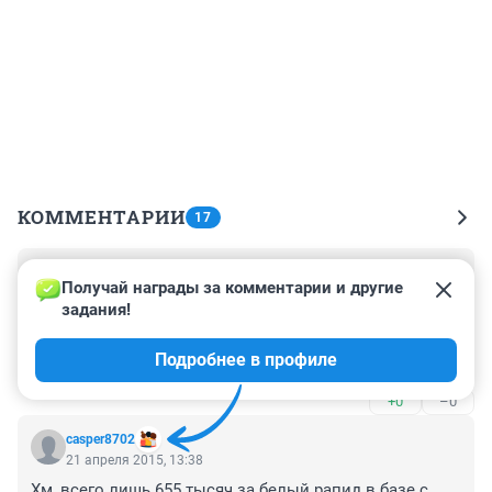
КОММЕНТАРИИ
17
Гость
22 апреля 2015, 13:15
Получай награды за комментарии и другие 
задания!
Кто мне обьяснит,почему у нас так много ...... в 
стране,что нормальные все уехали?До кого еще не 
Подробнее в профиле
доходит, что раздача бус закончилась? ) Лучше копите 
деньги на французко-японский ВАЗ, а то скоро и он 
+0
–0
вам станет не по карману, видите ли им цены 
еврпейского производителя не нравится...)))
casper8702
21 апреля 2015, 13:38
Хм, всего лишь 655 тысяч за белый рапид в базе с 