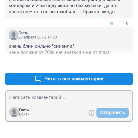
кондером и 2-ой подушкой но без музыки. да это 
просто мечта а не автомобиль.... Прикол шкоды 
заключается в том что: за каждый лишний саморез, 
+0
–0
за каждую облазившую пластиковую планочку Вы 
будете доплачивать! А так средняя цена рапида все го 
Гость
лишь 750 тысяч за средненькую комплектацию с 
20 апреля 2015, 14:23
самым нужным. норм, че
очень блин сильно "снизили"

цена должна от 700к начинаться а не от ляма
+3
–1
Читать все комментарии
Гость
Отправить
Войти