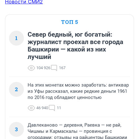
Новости СМИ2
ТОП 5
Север бедный, юг богатый:
1
журналист проехал все города
Башкирии — какой из них
лучший
104 926
167
На этих монетах можно заработать: антиквар
2
из Уфы рассказал, какие редкие деньги 1961
по 2016 год обладают ценностью
46 940
11
Давлеканово — деревня, Раевка — не рай,
3
Чишмы и Кармаскалы — провинция с
огородами: отзывы на райцентры Башкирии