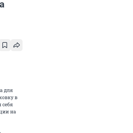
а
а для
ковку в
 себя
ции на
в