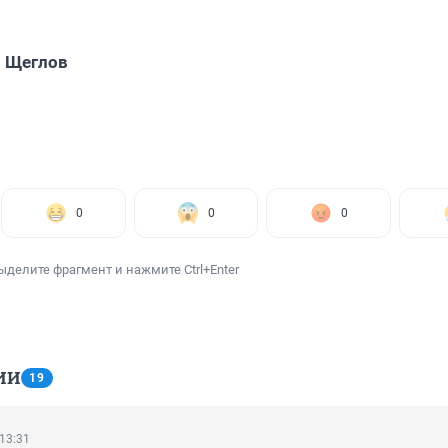
 Щеглов
0
0
0
ыделите фрагмент и нажмите Ctrl+Enter
ИИ
19
 13:31