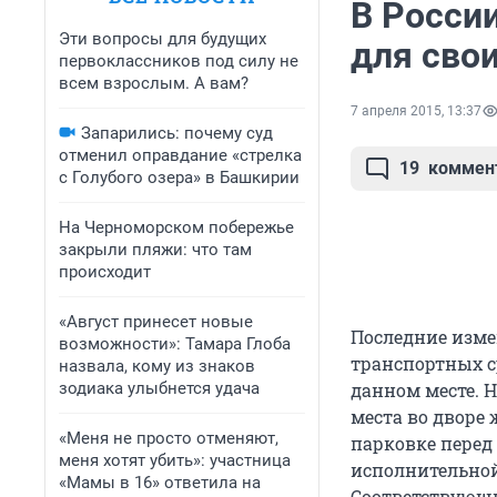
В Росси
Эти вопросы для будущих
для сво
первоклассников под силу не
всем взрослым. А вам?
7 апреля 2015, 13:37
Запарились: почему суд
отменил оправдание «стрелка
19
коммен
с Голубого озера» в Башкирии
На Черноморском побережье
закрыли пляжи: что там
происходит
«Август принесет новые
Последние изме
возможности»: Тамара Глоба
транспортных с
назвала, кому из знаков
зодиака улыбнется удача
данном месте. Н
места во дворе
«Меня не просто отменяют,
парковке перед
меня хотят убить»: участница
исполнительной
«Мамы в 16» ответила на
Соответствующи