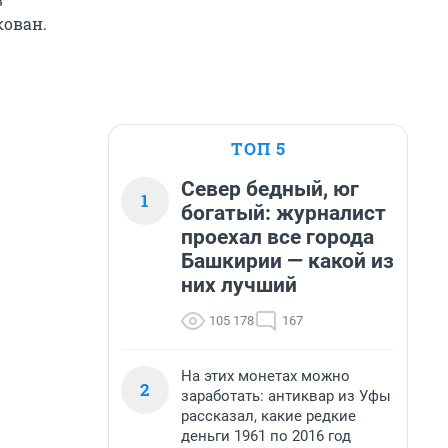
кован.
ТОП 5
Север бедный, юг
1
богатый: журналист
проехал все города
Башкирии — какой из
них лучший
105 178
167
На этих монетах можно
2
заработать: антиквар из Уфы
рассказал, какие редкие
деньги 1961 по 2016 год