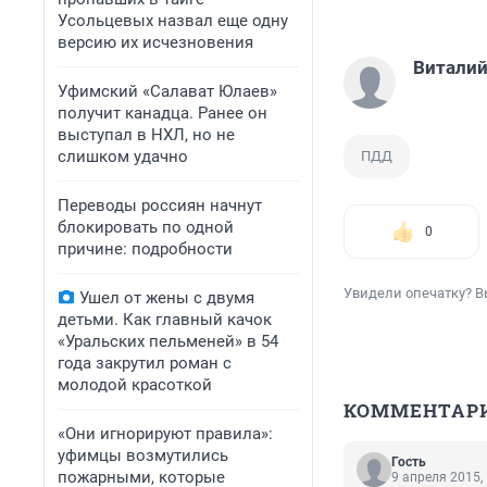
Усольцевых назвал еще одну
версию их исчезновения
Виталий
Уфимский «Салават Юлаев»
получит канадца. Ранее он
выступал в НХЛ, но не
слишком удачно
ПДД
Переводы россиян начнут
блокировать по одной
0
причине: подробности
Увидели опечатку? В
Ушел от жены с двумя
детьми. Как главный качок
«Уральских пельменей» в 54
года закрутил роман с
молодой красоткой
КОММЕНТАР
«Они игнорируют правила»:
уфимцы возмутились
Гость
пожарными, которые
9 апреля 2015,