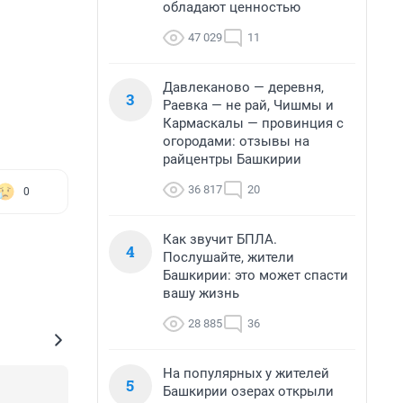
обладают ценностью
47 029
11
Давлеканово — деревня,
3
Раевка — не рай, Чишмы и
Кармаскалы — провинция с
огородами: отзывы на
райцентры Башкирии
36 817
20
0
Как звучит БПЛА.
4
Послушайте, жители
Башкирии: это может спасти
вашу жизнь
28 885
36
На популярных у жителей
5
Башкирии озерах открыли