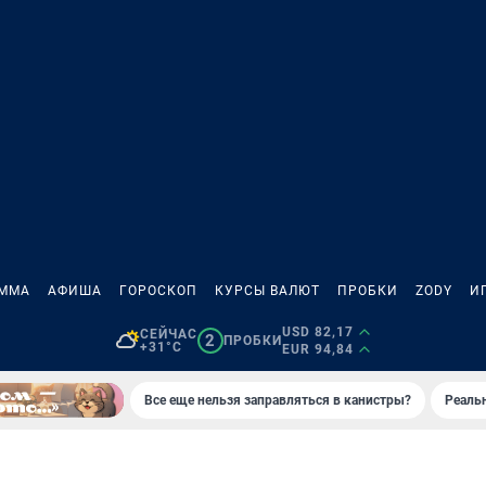
АММА
АФИША
ГОРОСКОП
КУРСЫ ВАЛЮТ
ПРОБКИ
ZODY
И
USD 82,17
СЕЙЧАС
2
ПРОБКИ
+31°C
EUR 94,84
Все еще нельзя заправляться в канистры?
Реаль