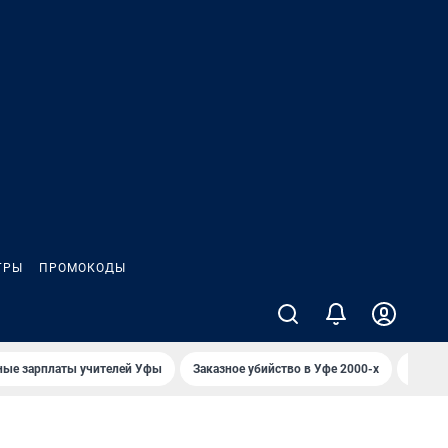
ГРЫ
ПРОМОКОДЫ
ные зарплаты учителей Уфы
Заказное убийство в Уфе 2000-х
Каким