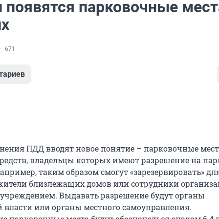
и появятся парковочные мест
их
671
тариев
нения ПДД вводят новое понятие – парковочные мест
редств, владельцы которых имеют разрешение на пар
апример, таким образом смогут «зарезервировать» для
 жители близлежащих домов или сотрудники организа
 учреждением. Выдавать разрешение будут органы
 власти или органы местного самоуправления.
е парковочные места будут обозначаться знаком 6.4 