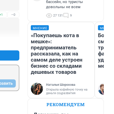
бассейн, но туристы
довольны не всем
+1
–0
27 131
9
МНЕНИЕ
МНЕНИ
«Покупаешь кота в
Боязн
мешке»:
сможе
+0
–1
предприниматель
трене
рассказала, как на
фавор
самом деле устроен
удерж
бизнес со складами
месте
дешевых товаров
равить
Наталья Шорохова
Открыла кофейную точку на
деньги соцразвития
РЕКОМЕНДУЕМ