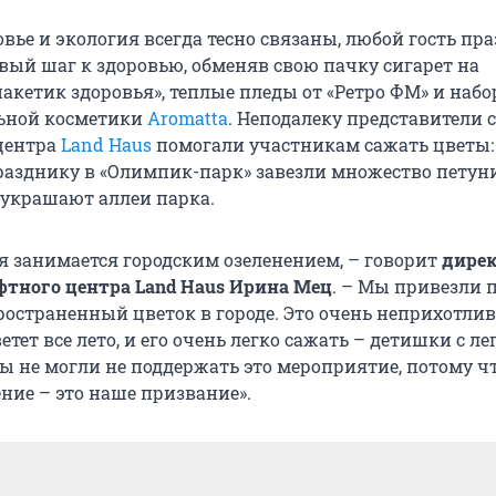
вье и экология всегда тесно связаны, любой гость пр
рвый шаг к здоровью, обменяв свою пачку сигарет на
акетик здоровья», теплые пледы от «Ретро ФМ» и набо
льной косметики
Aromatta
. Неподалеку представители 
центра
Land Haus
помогали участникам сажать цветы:
разднику в «Олимпик-парк» завезли множество петун
 украшают аллеи парка.
 занимается городским озеленением, – говорит
дире
тного центра Land Haus Ирина Мец
. – Мы привезли 
ространенный цветок в городе. Это очень неприхотлив
ветет все лето, и его очень легко сажать – детишки с л
ы не могли не поддержать это мероприятие, потому 
ние – это наше призвание».