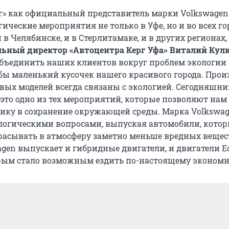
г» как официальный представитель марки Volkswagen
ические мероприятия не только в Уфе, но и во всех го
 в Челябинске, и в Стерлитамаке, и в других регионах,
льный директор «Автоцентра Керг Уфа» Виталий Кул
бъединить наших клиентов вокруг проблем экологии
 бы маленький кусочек нашего красивого города. Прои
овых моделей всегда связаны с экологией. Сегодняшн
 это одно из тех мероприятий, которые позволяют нам
ику в сохранение окружающей среды. Марка Volkswag
логическими вопросами, выпуская автомобили, кото
асывать в атмосферу заметно меньше вредных вещес
gen выпускает и гибридные двигатели, и двигатели Ec
рым стало возможным ездить по-настоящему экономн