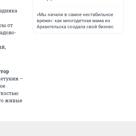
аздника
«Мы начали в самое нестабильное
время»: как многодетная мама из
ры от
Архангельска создала свой бизнес
садово-
ий,
ктор
петунии –
ое
егкостью
что живые