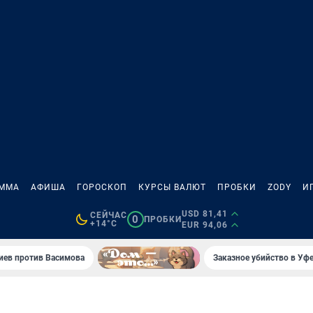
АММА
АФИША
ГОРОСКОП
КУРСЫ ВАЛЮТ
ПРОБКИ
ZODY
И
USD 81,41
СЕЙЧАС
0
ПРОБКИ
+14°C
EUR 94,06
иев против Васимова
Заказное убийство в Уфе