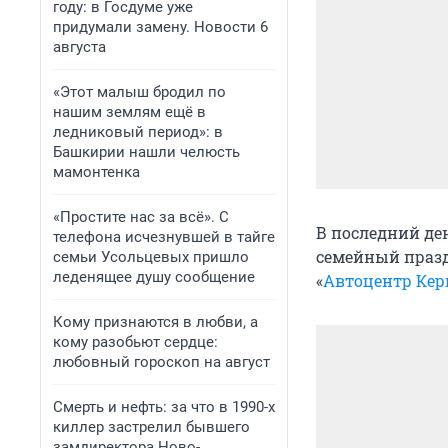
году: в Госдуме уже
придумали замену. Новости 6
августа
«Этот малыш бродил по
нашим землям ещё в
ледниковый период»: в
Башкирии нашли челюсть
мамонтенка
«Простите нас за всё». С
В последний де
телефона исчезнувшей в тайге
семейный празд
семьи Усольцевых пришло
леденящее душу сообщение
«
Автоцентр Кер
Кому признаются в любви, а
кому разобьют сердце:
любовный гороскоп на август
Смерть и нефть: за что в 1990-х
киллер застрелил бывшего
замдиректора Ново-