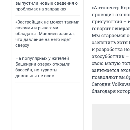
выпустили новые сведения о
«Автоцентр Кер
проблемах на заправках
проводит эколог
присутствия – и
«Застройщик не может такими
связями и рычагами
говорит
генера
обладать»: Мавлиев заявил,
Мы стараемся о
что давление на него идет
озеленить хотя
сверху
и разработка н
экосубботник –
На популярных у жителей
свою малую тол
Башкирии озерах открыли
занимается эко
бассейн, но туристы
довольны не всем
позволяют выбр
Сегодня Volkswa
благодаря кото