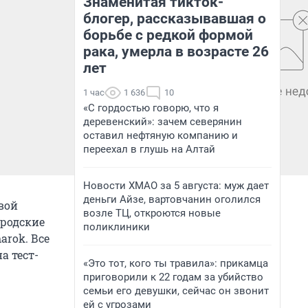
Знаменитая тикток-
блогер, рассказывавшая о
борьбе с редкой формой
рака, умерла в возрасте 26
лет
1 час
1 636
10
«С гордостью говорю, что я
деревенский»: зачем северянин
оставил нефтяную компанию и
переехал в глушь на Алтай
Новости ХМАО за 5 августа: муж дает
деньги Айзе, вартовчанин оголился
вой
возле ТЦ, откроются новые
ородские
поликлиники
arok. Все
а тест-
«Это тот, кого ты травила»: прикамца
приговорили к 22 годам за убийство
семьи его девушки, сейчас он звонит
ей с угрозами