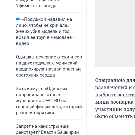
Уфимского завода
«Подушкой надавил на
лицо, чтобы не кричала»:
жених убил модель и год
возил ее труп в чемодане —
видео
Одышка, вечерние отеки и сон
на двух подушках: уфимский
кардиохирург назвал опасные
состояния сердца
Специально для
развлечений и 
Хоть кому-то «Одиссея»
выбрать занятие
понравилась: отзыв
журналиста UFA1.RU на
мини-зоопарка 
главный фильм лета, который
участники полу
разносят критики
было обменять 
Запрет на канистры еще
действует? Власти Башкирии