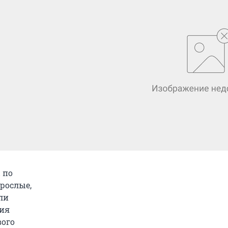
 по
рослые,
ли
лия
вого