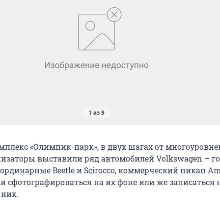
1 из 9
омплекс «Олимпик-парк», в двух шагах от многоуровне
низаторы выставили ряд автомобилей Volkswagen – г
неординарные Beetle и Scirocco, коммерческий пикап Аm
 сфотографироваться на их фоне или же записаться н
 них.