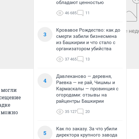
обладают ценностью
46 685
11
Кровавое Рождество: как до
3
смерти забили бизнесмена
из Башкирии и что стало с
организатором убийства
37 465
13
Давлеканово — деревня,
4
Раевка — не рай, Чишмы и
Кармаскалы — провинция с
 могли
огородами: отзывы на
осещение
райцентры Башкирии
адке
е можно
35 127
20
Как по заказу. За что убили
5
директора крупного завода