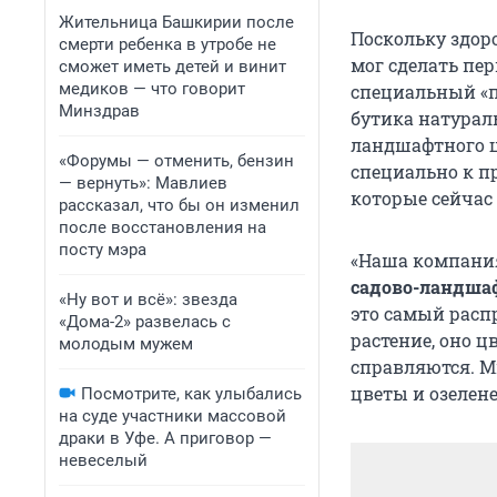
Жительница Башкирии после
Поскольку здоро
смерти ребенка в утробе не
мог сделать пе
сможет иметь детей и винит
медиков — что говорит
специальный «п
Минздрав
бутика натура
ландшафтного 
«Форумы — отменить, бензин
специально к п
— вернуть»: Мавлиев
которые сейчас
рассказал, что бы он изменил
после восстановления на
посту мэра
«Наша компания
садово-ландшаф
«Ну вот и всё»: звезда
это самый расп
«Дома-2» развелась с
растение, оно ц
молодым мужем
справляются. М
цветы и озелене
Посмотрите, как улыбались
на суде участники массовой
драки в Уфе. А приговор —
невеселый