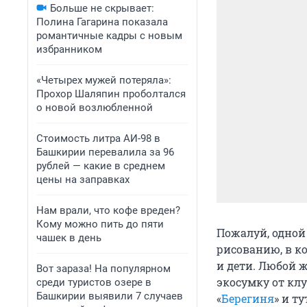
Больше не скрывает:
Полина Гагарина показала
романтичные кадры с новым
избранником
«Четырех мужей потеряла»:
Прохор Шаляпин проболтался
о новой возлюбленной
Стоимость литра АИ-98 в
Башкирии перевалила за 96
рублей — какие в среднем
цены на заправках
Нам врали, что кофе вреден?
Кому можно пить до пяти
Пожалуй, одной
чашек в день
рисованию, в к
и дети. Любой 
Вот зараза! На популярном
экосумку от кл
среди туристов озере в
Башкирии выявили 7 случаев
«
Берегиня
» и т