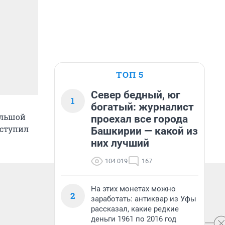
ТОП 5
Север бедный, юг
1
богатый: журналист
ольшой
проехал все города
ыступил
Башкирии — какой из
них лучший
104 019
167
На этих монетах можно
2
заработать: антиквар из Уфы
рассказал, какие редкие
деньги 1961 по 2016 год