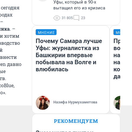
Уфы, который в 90-х
 сегодня
вытащил его из кризиса
родах
31 805
23
 –
инка
. –
МНЕНИЕ
МНЕНИ
 и хотим
Почему Самара лучше
Прода
зводство
Уфы: журналистка из
возьм
ий
Башкирии впервые
нам г
 внести
побывала на Волге и
налог
en давно
влюбилась
косне
рые
даже 
тв.
oBlue,
о».
Назифа Нурмухаметова
РЕКОМЕНДУЕМ