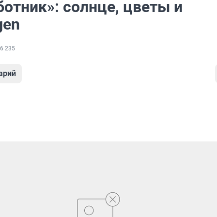
отник»: солнце, цветы и
gen
6 235
арий