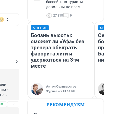
бассейн, но туристы
довольны не всем
27 318
9
0
МНЕНИЕ
МНЕНИ
Боязнь высоты:
Север
сможет ли «Уфа» без
богат
тренера обыграть
проех
фаворита лиги и
Башки
удержаться на 3-м
них л
месте
али 
Антон Селиверстов
ию - 
Журналист UFA1.RU
е 
РЕКОМЕНДУЕМ
+0
–0