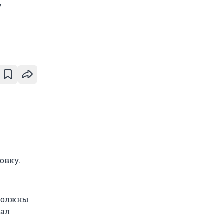
у
овку.
 должны
тал