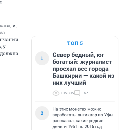
я
ава, и,
за
ончании.
ТОП 5
, у
 должна
Север бедный, юг
1
богатый: журналист
проехал все города
Башкирии — какой из
них лучший
105 305
167
На этих монетах можно
2
заработать: антиквар из Уфы
рассказал, какие редкие
деньги 1961 по 2016 год