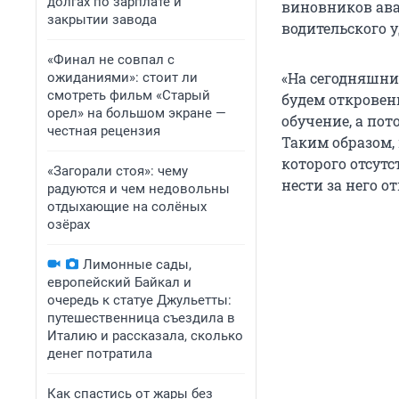
долгах по зарплате и
виновников ава
закрытии завода
водительского 
«Финал не совпал с
«На сегодняшний
ожиданиями»: стоит ли
смотреть фильм «Старый
будем откровен
орел» на большом экране —
обучение, а по
честная рецензия
Таким образом,
которого отсут
«Загорали стоя»: чему
нести за него о
радуются и чем недовольны
отдыхающие на солёных
озёрах
Лимонные сады,
европейский Байкал и
очередь к статуе Джульетты:
путешественница съездила в
Италию и рассказала, сколько
денег потратила
Как спастись от жары без