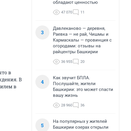
обладают ценностью
47 070
11
Давлеканово — деревня,
3
Раевка — не рай, Чишмы и
Кармаскалы — провинция с
огородами: отзывы на
райцентры Башкирии
36 955
20
что в
Как звучит БПЛА.
ждения. В
4
Послушайте, жители
билем в
Башкирии: это может спасти
вашу жизнь
28 960
36
На популярных у жителей
5
Башкирии озерах открыли