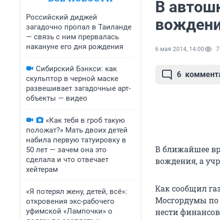
В автош
Российский диджей
вожден
загадочно пропал в Таиланде
— связь с ним прервалась
накануне его дня рождения
6 мая 2014, 14:00
7
Сибирский Бэнкси: как
6
коммент
скульптор в черной маске
развешивает загадочные арт-
объекты — видео
«Как тебя в гроб такую
положат?» Мать двоих детей
набила первую татуировку в
В ближайшее вр
50 лет — зачем она это
сделала и что отвечает
вождения, а уч
хейтерам
Как сообщил га
«Я потерял жену, детей, всё»:
Мосгордумы по 
откровения экс-рабочего
уфимской «Лампочки» о
нести финансов