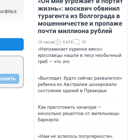
«Он мне угрожает и портит
жизнь»: москвич обвинил
офёр,а 
турагента из Волгограда в
мошенничестве и пропаже
+0
–0
почти миллиона рублей
10 часов
6 674
19
«Напоминает куриное мясо»:
ярославцы нашли в лесу необычный
гриб — что это
«Выглядит, будто сейчас развалится»:
равить
ребенка из Австралии шокировало
состояние зданий в Приморье
Как приготовить хачапури —
несколько рецептов от жительницы
Барнаула
«Нам не хотелось популярности».