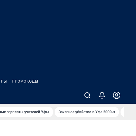
ГРЫ
ПРОМОКОДЫ
ные зарплаты учителей Уфы
Заказное убийство в Уфе 2000-х
Каким