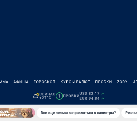
АММА
АФИША
ГОРОСКОП
КУРСЫ ВАЛЮТ
ПРОБКИ
ZODY
И
USD 82,17
СЕЙЧАС
1
ПРОБКИ
+27°C
EUR 94,84
Все еще нельзя заправляться в канистры?
Реаль