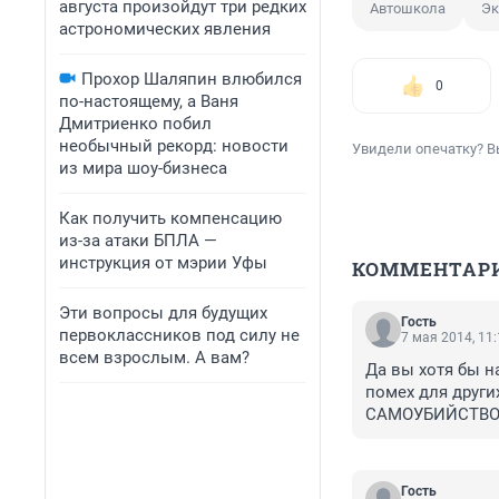
августа произойдут три редких
Автошкола
Эк
астрономических явления
Прохор Шаляпин влюбился
0
по-настоящему, а Ваня
Дмитриенко побил
необычный рекорд: новости
Увидели опечатку? В
из мира шоу-бизнеса
Как получить компенсацию
из-за атаки БПЛА —
инструкция от мэрии Уфы
КОММЕНТАР
Эти вопросы для будущих
Гость
первоклассников под силу не
7 мая 2014, 11
всем взрослым. А вам?
Да вы хотя бы н
помех для други
САМОУБИЙСТВО! к
вытворять будет
Гость