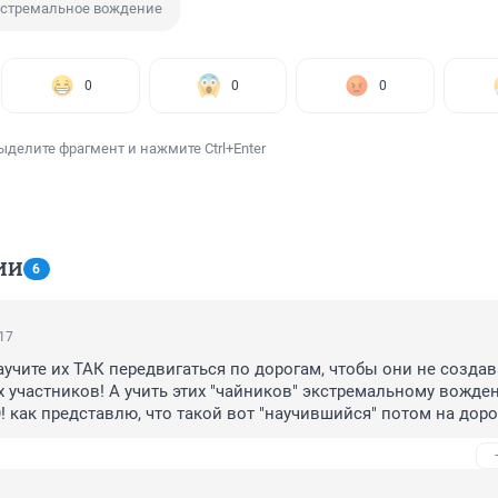
стремальное вождение
0
0
0
ыделите фрагмент и нажмите Ctrl+Enter
ИИ
6
:17
аучите их ТАК передвигаться по дорогам, чтобы они не создав
х участников! А учить этих "чайников" экстремальному вожден
ак представлю, что такой вот "научившийся" потом на дорог
, аж мурашки по коже