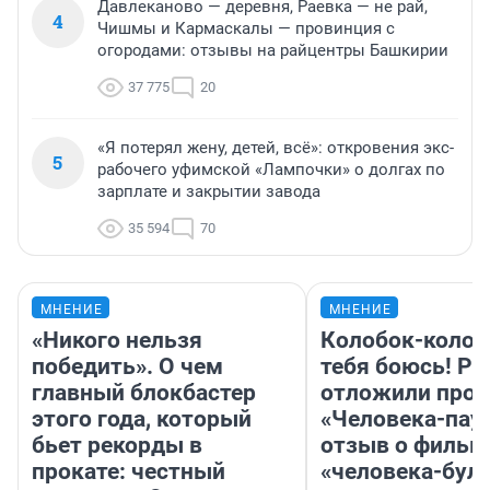
Давлеканово — деревня, Раевка — не рай,
4
Чишмы и Кармаскалы — провинция с
огородами: отзывы на райцентры Башкирии
37 775
20
«Я потерял жену, детей, всё»: откровения экс-
5
рабочего уфимской «Лампочки» о долгах по
зарплате и закрытии завода
35 594
70
МНЕНИЕ
МНЕНИЕ
«Никого нельзя
Колобок-колобо
победить». О чем
тебя боюсь! Ра
главный блокбастер
отложили прок
этого года, который
«Человека-пау
бьет рекорды в
отзыв о фильм
прокате: честный
«человека-бул