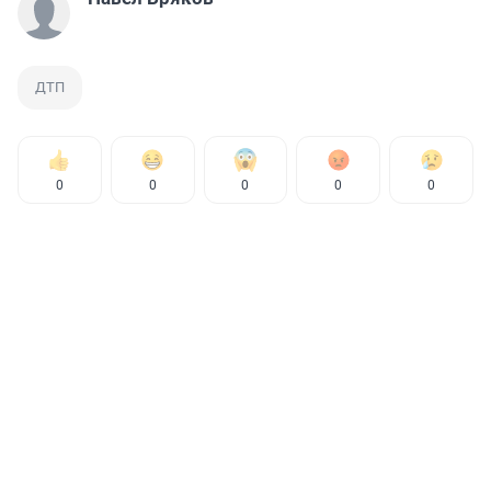
ДТП
0
0
0
0
0