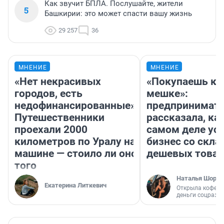
Как звучит БПЛА. Послушайте, жители
5
Башкирии: это может спасти вашу жизнь
29 257
36
МНЕНИЕ
МНЕНИЕ
«Нет некрасивых
«Покупаешь ко
городов, есть
мешке»:
недофинансированные».
предпринимат
Путешественники
рассказала, как
проехали 2000
самом деле ус
километров по Уралу на
бизнес со скл
машине — стоило ли оно
дешевых това
того
Наталья Шорох
Екатерина Литкевич
Открыла кофейн
деньги соцразв