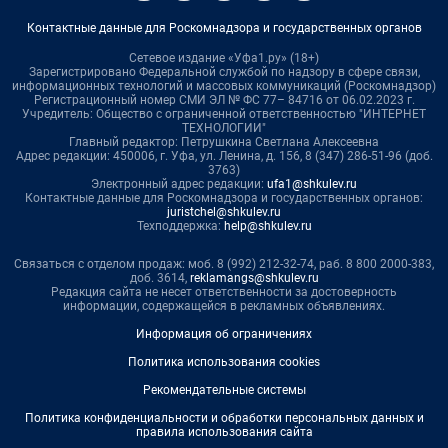
Контактные данные для Роскомнадзора и государственных органов
Сетевое издание «Уфа1.ру» (18+)
Зарегистрировано Федеральной службой по надзору в сфере связи,
информационных технологий и массовых коммуникаций (Роскомнадзор)
Регистрационный номер СМИ ЭЛ № ФС 77– 84716 от 06.02.2023 г.
Учредитель: Общество с ограниченной ответственностью "ИНТЕРНЕТ
ТЕХНОЛОГИИ"
Главный редактор: Петрушкина Светлана Алексеевна
Адрес редакции: 450006, г. Уфа, ул. Ленина, д. 156, 8 (347) 286-51-96 (доб.
3763)
Электронный адрес редакции:
ufa1@shkulev.ru
Контактные данные для Роскомнадзора и государственных органов:
juristchel@shkulev.ru
Техподдержка:
help@shkulev.ru
Связаться с отделом продаж: моб. 8 (992) 212-32-74, раб. 8 800 2000-383,
доб. 3614,
reklamangs@shkulev.ru
Редакция сайта не несет ответственности за достоверность
информации, содержащейся в рекламных объявлениях.
Информация об ограничениях
Политика использования cookies
Рекомендательные системы
Политика конфиденциальности и обработки персональных данных и
правила использования сайта